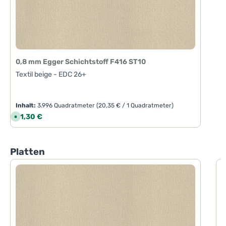
0,8 mm Egger Schichtstoff F416 ST10
Textil beige - EDC 26+
Inhalt:
3.996 Quadratmeter
(20,35 € / 1 Quadratmeter)
Regulärer Preis:
81,30 €
S
o
f
o
r
t
Produktgalerie überspringen
Platten
v
e
r
f
8
ü
g
T
b
a
r
,
L
i
e