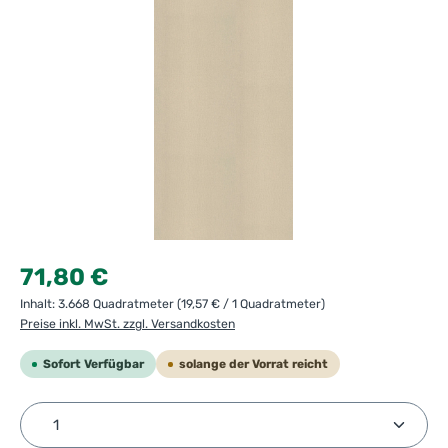
Regulärer Preis:
71,80 €
Inhalt:
3.668 Quadratmeter
(19,57 € / 1 Quadratmeter)
Preise inkl. MwSt. zzgl. Versandkosten
Sofort Verfügbar
solange der Vorrat reicht
Produkt Anzahl: Gib den gewünschten Wert ein ode