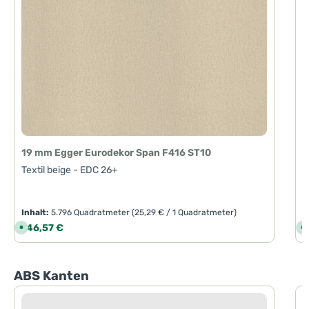
19 mm Egger Eurodekor Span F416 ST10
Textil beige - EDC 26+
Inhalt:
5.796 Quadratmeter
(25,29 € / 1 Quadratmeter)
I
Regulärer Preis:
R
146,57 €
1
S
S
o
o
f
f
o
o
r
r
t
t
Produktgalerie überspringen
ABS Kanten
v
v
e
e
r
r
f
f