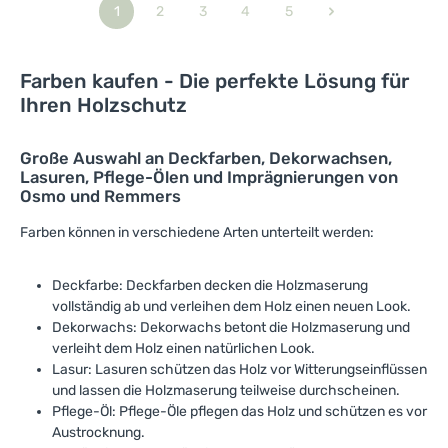
t
1
2
3
4
5
Seite
Seite
Seite
Seite
Seite
v
e
r
f
ü
Farben kaufen - Die perfekte Lösung für
g
b
Ihren Holzschutz
a
r
,
L
i
Große Auswahl an Deckfarben, Dekorwachsen,
e
Lasuren, Pflege-Ölen und Imprägnierungen von
f
e
Osmo und Remmers
r
z
e
Farben können in verschiedene Arten unterteilt werden:
i
t
:
1
-
Deckfarbe: Deckfarben decken die Holzmaserung
3
vollständig ab und verleihen dem Holz einen neuen Look.
T
a
Dekorwachs: Dekorwachs betont die Holzmaserung und
g
e
verleiht dem Holz einen natürlichen Look.
Lasur: Lasuren schützen das Holz vor Witterungseinflüssen
und lassen die Holzmaserung teilweise durchscheinen.
Pflege-Öl: Pflege-Öle pflegen das Holz und schützen es vor
Austrocknung.