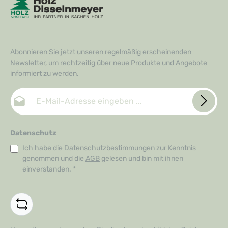
Abonnieren Sie jetzt unseren regelmäßig erscheinenden
Newsletter, um rechtzeitig über neue Produkte und Angebote
informiert zu werden.
E-Mail-Adresse*
Datenschutz
Ich habe die
Datenschutzbestimmungen
zur Kenntnis
genommen und die
AGB
gelesen und bin mit ihnen
einverstanden.
*