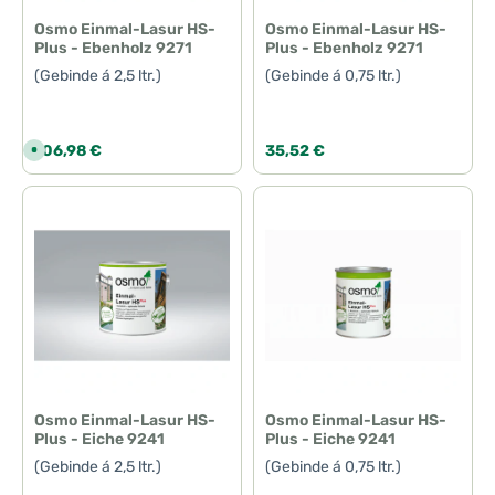
f
f
e
e
Osmo Einmal-Lasur HS-
Osmo Einmal-Lasur HS-
r
r
Plus - Ebenholz 9271
Plus - Ebenholz 9271
z
z
e
e
(Gebinde á 2,5 ltr.)
(Gebinde á 0,75 ltr.)
i
i
t
t
:
:
1
1
-
-
3
3
Regulärer Preis:
Regulärer Preis:
106,98 €
35,52 €
S
T
T
o
a
a
f
g
g
o
e
e
r
t
v
e
r
f
ü
g
b
a
r
,
L
i
e
f
e
Osmo Einmal-Lasur HS-
Osmo Einmal-Lasur HS-
r
Plus - Eiche 9241
Plus - Eiche 9241
z
e
(Gebinde á 2,5 ltr.)
(Gebinde á 0,75 ltr.)
i
t
: