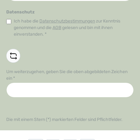
Datenschutz
Ich habe die
Datenschutzbestimmungen
zur Kenntnis
genommen und die
AGB
gelesen und bin mit ihnen
einverstanden.
*
Um weiterzugehen, geben Sie die oben abgebildeten Zeichen
ein
*
Die mit einem Stern (*) markierten Felder sind Pflichtfelder.