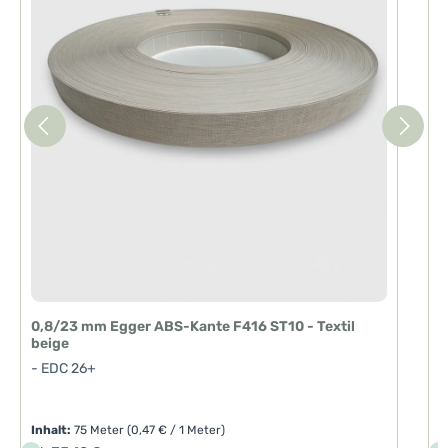
i
t
:
1
-
3
T
a
g
e
0,8/23 mm Egger ABS-Kante F416 ST10 - Textil
2
beige
-
- EDC 26+
Inhalt:
75 Meter
(0,47 € / 1 Meter)
I