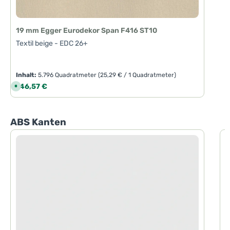
19 mm Egger Eurodekor Span F416 ST10
Textil beige - EDC 26+
Inhalt:
5.796 Quadratmeter
(25,29 € / 1 Quadratmeter)
Regulärer Preis:
146,57 €
S
o
f
o
r
t
Produktgalerie überspringen
ABS Kanten
v
e
r
f
ü
g
b
a
r
,
L
i
e
f
e
r
z
e