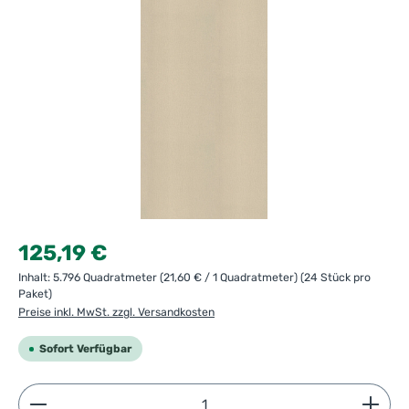
Regulärer Preis:
125,19 €
Inhalt:
5.796 Quadratmeter
(21,60 € / 1 Quadratmeter)
(24 Stück pro
Paket)
Preise inkl. MwSt. zzgl. Versandkosten
Sofort Verfügbar
Produkt Anzahl: Gib den gewünschten Wert ein ode