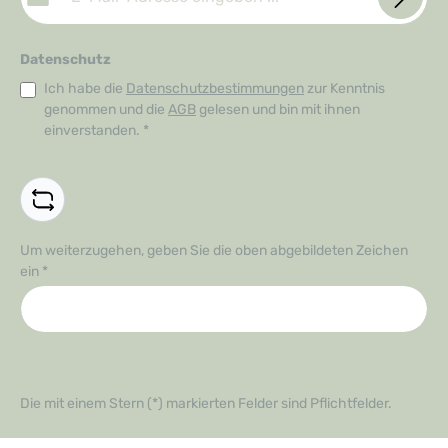
Datenschutz
Ich habe die
Datenschutzbestimmungen
zur Kenntnis
genommen und die
AGB
gelesen und bin mit ihnen
einverstanden.
*
Um weiterzugehen, geben Sie die oben abgebildeten Zeichen
ein
*
Die mit einem Stern (*) markierten Felder sind Pflichtfelder.