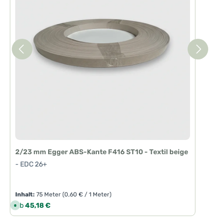
2/23 mm Egger ABS-Kante F416 ST10 - Textil beige
- EDC 26+
Inhalt:
75 Meter
(0,60 € / 1 Meter)
Regulärer Preis:
Ab
45,18 €
S
o
f