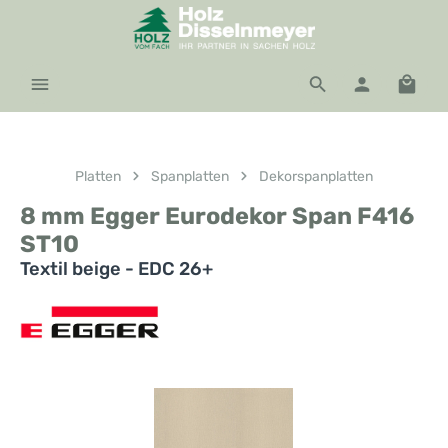
Zum Hauptinhalt springen
Waren
Platten
Spanplatten
Dekorspanplatten
8 mm Egger Eurodekor Span F416
ST10
Textil beige - EDC 26+
Bildergalerie überspringen