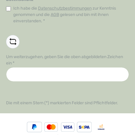
Ich habe die
Datenschutzbestimmungen
zur Kenntnis
genommen und die
AGB
gelesen und bin mit ihnen
einverstanden.
*
Um weiterzugehen, geben Sie die oben abgebildeten Zeichen
ein
*
Die mit einem Stern (*) markierten Felder sind Pflichtfelder.