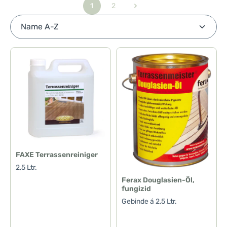
1
2
Seite
Seite
FAXE Terrassenreiniger
2,5 Ltr.
Ferax Douglasien-Öl,
fungizid
Gebinde á 2,5 Ltr.