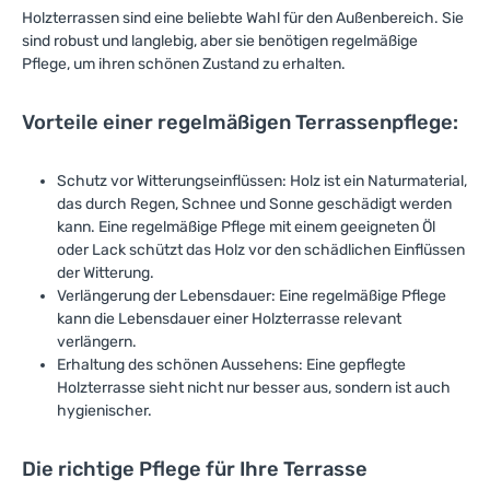
i
Holzterrassen sind eine beliebte Wahl für den Außenbereich. Sie
e
f
sind robust und langlebig, aber sie benötigen regelmäßige
e
r
Pflege, um ihren schönen Zustand zu erhalten.
z
e
i
t
Vorteile einer regelmäßigen Terrassenpflege:
:
1
-
3
Schutz vor Witterungseinflüssen: Holz ist ein Naturmaterial,
T
a
das durch Regen, Schnee und Sonne geschädigt werden
g
e
kann. Eine regelmäßige Pflege mit einem geeigneten Öl
oder Lack schützt das Holz vor den schädlichen Einflüssen
der Witterung.
Verlängerung der Lebensdauer: Eine regelmäßige Pflege
kann die Lebensdauer einer Holzterrasse relevant
verlängern.
Erhaltung des schönen Aussehens: Eine gepflegte
Holzterrasse sieht nicht nur besser aus, sondern ist auch
hygienischer.
Die richtige Pflege für Ihre Terrasse