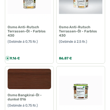
b
a
r
,
L
i
e
f
e
Osmo Anti-Rutsch
Osmo Anti-Rutsch
r
Terrassen-Öl - Farblos
Terrassen-Öl - Farblos
z
e
430
430
i
t
(Gebinde á 0,75 ltr.)
(Gebinde á 2,5 ltr.)
:
1
-
3
T
Regulärer Preis:
Regulärer Preis:
29,16 €
86,87 €
S
a
o
g
f
e
o
r
t
v
e
r
f
ü
g
b
Osmo Bangkirai-Öl -
a
dunkel 016
r
,
(Gebinde á 0,75 ltr.)
L
i