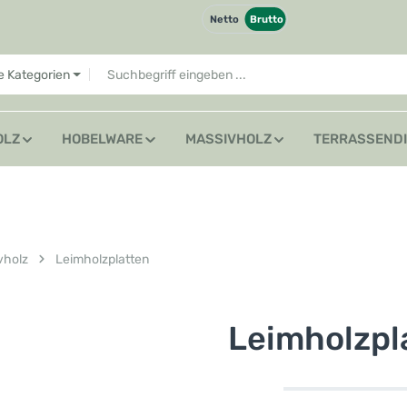
Netto
Brutto
le Kategorien
OLZ
HOBELWARE
MASSIVHOLZ
TERRASSEND
vholz
Leimholzplatten
Leimholzpl