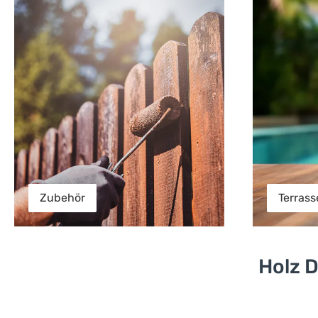
Zubehör
Terrass
Holz D