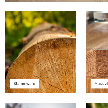
Stammware
Massivholzpla
Stammware
Massivh
Zubehör
Terrassendiel