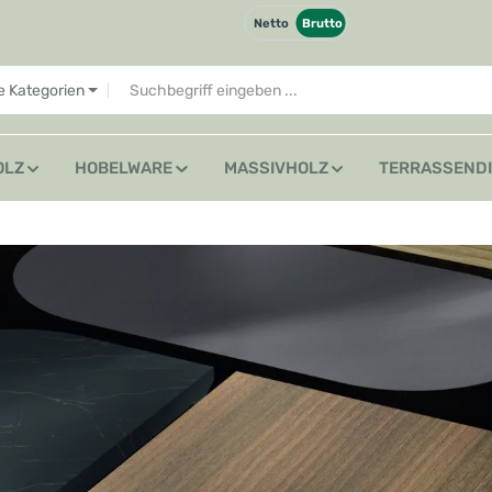
Netto
Brutto
le Kategorien
OLZ
HOBELWARE
MASSIVHOLZ
TERRASSEND
erfügbar!