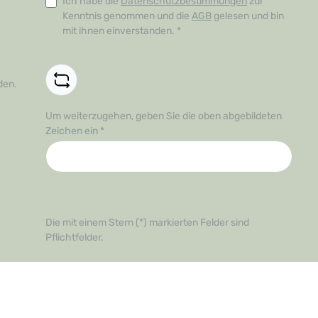
Ich habe die
Datenschutzbestimmungen
zur
Kenntnis genommen und die
AGB
gelesen und bin
mit ihnen einverstanden.
*
den.
Um weiterzugehen, geben Sie die oben abgebildeten
Zeichen ein
*
Die mit einem Stern (*) markierten Felder sind
Pflichtfelder.