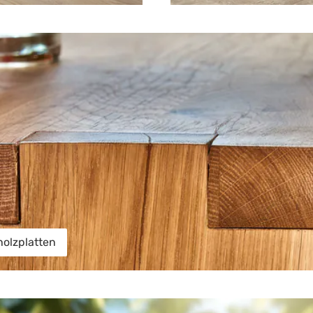
tten
olzplatten
en