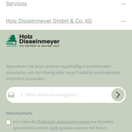
Services
Holz Disselnmeyer GmbH & Co. KG
Abonnieren Sie jetzt unseren regelmäßig erscheinenden
Newsletter, um rechtzeitig über neue Produkte und Angebote
informiert zu werden.
E-Mail-Adresse*
Datenschutz
Ich habe die
Datenschutzbestimmungen
zur Kenntnis
genommen und die
AGB
gelesen und bin mit ihnen