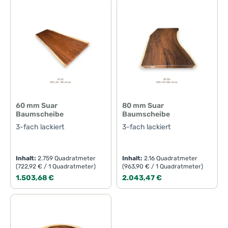
60 mm Suar
80 mm Suar
Baumscheibe
Baumscheibe
3-fach lackiert
3-fach lackiert
Inhalt:
2.759 Quadratmeter
Inhalt:
2.16 Quadratmeter
(722,92 € / 1 Quadratmeter)
(963,90 € / 1 Quadratmeter)
Regulärer Preis:
Regulärer Preis:
1.503,68 €
2.043,47 €