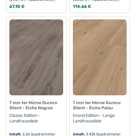
Regulärer Preis:
Regulärer Preis:
67,10 €
114,66 €
7 mm ter Hürne Dureco
7 mm ter Hürne Dureco
Silent - Eiche Negros
Silent - Eiche Palau
Classic Edition -
Grand Edition - Lange
Landhausdiele
Landhausdiele
Inhalt:
2.26 Quadratmeter
Inhalt:
3.435 Quadratmeter