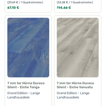
(29,69 € / 1 Quadratmeter)
(33,38 € / 1 Quadratmeter)
Regulärer Preis:
Regulärer Preis:
67,10 €
114,66 €
7 mm ter Hürne Dureco
7 mm ter Hürne Dureco
Silent - Eiche Tonga
Silent - Eiche Vanuatu
Grand Edition - Lange
Grand Edition - Lange
Landhausdiele
Landhausdiele