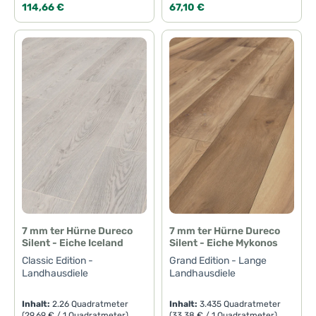
Regulärer Preis:
Regulärer Preis:
114,66 €
67,10 €
7 mm ter Hürne Dureco
7 mm ter Hürne Dureco
Silent - Eiche Iceland
Silent - Eiche Mykonos
Classic Edition -
Grand Edition - Lange
Landhausdiele
Landhausdiele
Inhalt:
2.26 Quadratmeter
Inhalt:
3.435 Quadratmeter
(29,69 € / 1 Quadratmeter)
(33,38 € / 1 Quadratmeter)