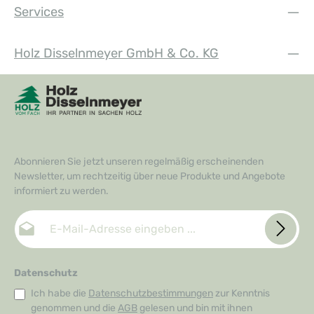
Services
Holz Disselnmeyer GmbH & Co. KG
Abonnieren Sie jetzt unseren regelmäßig erscheinenden
Newsletter, um rechtzeitig über neue Produkte und Angebote
informiert zu werden.
E-Mail-Adresse*
Datenschutz
Ich habe die
Datenschutzbestimmungen
zur Kenntnis
genommen und die
AGB
gelesen und bin mit ihnen