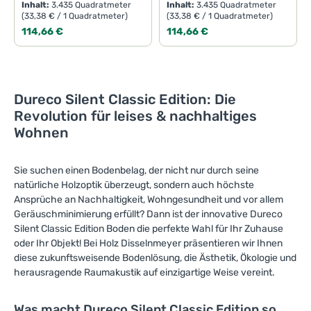
Inhalt:
3.435 Quadratmeter
Inhalt:
3.435 Quadratmeter
(33,38 € / 1 Quadratmeter)
(33,38 € / 1 Quadratmeter)
Regulärer Preis:
Regulärer Preis:
114,66 €
114,66 €
Dureco Silent Classic Edition: Die
Revolution für leises & nachhaltiges
Wohnen
Sie suchen einen Bodenbelag, der nicht nur durch seine
natürliche Holzoptik überzeugt, sondern auch höchste
Ansprüche an Nachhaltigkeit, Wohngesundheit und vor allem
Geräuschminimierung erfüllt? Dann ist der innovative Dureco
Silent Classic Edition Boden die perfekte Wahl für Ihr Zuhause
oder Ihr Objekt! Bei Holz Disselnmeyer präsentieren wir Ihnen
diese zukunftsweisende Bodenlösung, die Ästhetik, Ökologie und
herausragende Raumakustik auf einzigartige Weise vereint.
Was macht Dureco Silent Classic Edition so