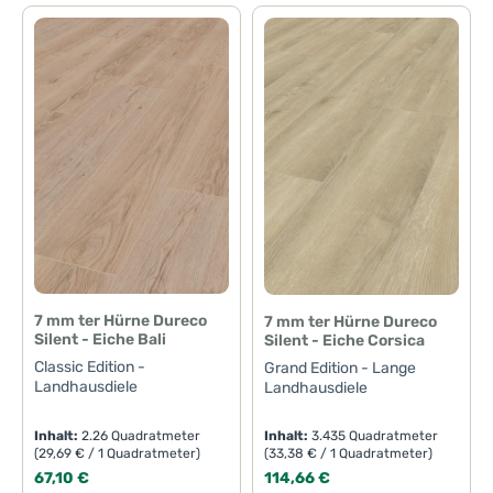
7 mm ter Hürne Dureco
7 mm ter Hürne Dureco
Silent - Eiche Bali
Silent - Eiche Corsica
Classic Edition -
Grand Edition - Lange
Landhausdiele
Landhausdiele
Inhalt:
2.26 Quadratmeter
Inhalt:
3.435 Quadratmeter
(29,69 € / 1 Quadratmeter)
(33,38 € / 1 Quadratmeter)
Regulärer Preis:
Regulärer Preis:
67,10 €
114,66 €