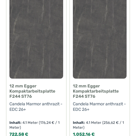
12 mm Egger
12 mm Egger
Kompaktarbeitsplatte
Kompaktarbeitsplatte
F244 ST76
F244 ST76
Candela Marmor anthrazit -
Candela Marmor anthrazit -
EDC 26+
EDC 26+
Inhalt:
4.1 Meter
(176,24 € / 1
Inhalt:
4.1 Meter
(256,62 € / 1
Meter)
Meter)
Regulärer Preis:
Regulärer Preis:
722,58 €
1.052,16 €