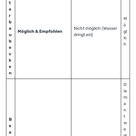
t
e
r
M
b
ö
a
Nicht möglich (Wasser
Möglich & Empfohlen
gl
u
dringt ein)
ic
b
h
e
c
k
e
n
D
ia
m
a
n
t
B
w
e
e
a
rk