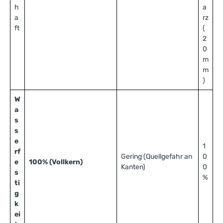
h
a
a
rz
ft
(
2
0
m
m
)
W
a
s
s
e
1
rf
Gering (Quellgefahr an
0
e
100% (Vollkern)
Kanten)
0
s
%
ti
g
k
ei