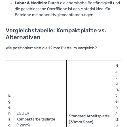
Labor & Medizin:
Durch die chemische Beständigkeit und
die geschlossene Oberfläche ist das Material ideal für
Bereiche mit hohen Hygieneanforderungen.
Vergleichstabelle: Kompaktplatte vs.
Alternativen
Wie positioniert sich die 12 mm Platte im Vergleich?
N
a
t
u
rs
Ei
t
g
ei
e
n
n
EGGER
/
Standard Arbeitsplatte
s
Kompaktarbeitsplatte
Q
(38mm Span)
c
(12mm)
u