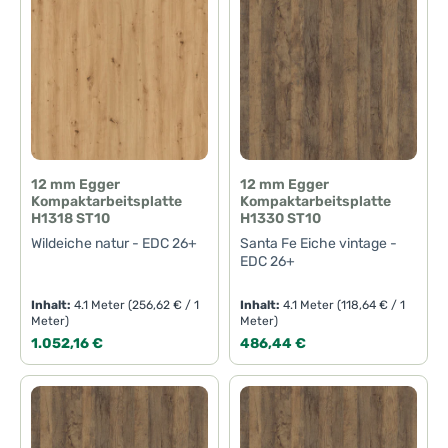
12 mm Egger
12 mm Egger
Kompaktarbeitsplatte
Kompaktarbeitsplatte
H1318 ST10
H1330 ST10
Wildeiche natur - EDC 26+
Santa Fe Eiche vintage -
EDC 26+
Inhalt:
4.1 Meter
(256,62 € / 1
Inhalt:
4.1 Meter
(118,64 € / 1
Meter)
Meter)
Regulärer Preis:
Regulärer Preis:
1.052,16 €
486,44 €