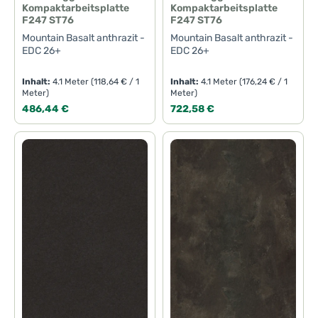
Kompaktarbeitsplatte
Kompaktarbeitsplatte
F247 ST76
F247 ST76
Mountain Basalt anthrazit -
Mountain Basalt anthrazit -
EDC 26+
EDC 26+
Inhalt:
4.1 Meter
(118,64 € / 1
Inhalt:
4.1 Meter
(176,24 € / 1
Meter)
Meter)
Regulärer Preis:
Regulärer Preis:
486,44 €
722,58 €