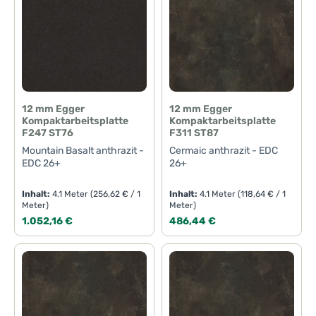
12 mm Egger
12 mm Egger
Kompaktarbeitsplatte
Kompaktarbeitsplatte
F247 ST76
F311 ST87
Mountain Basalt anthrazit -
Cermaic anthrazit - EDC
EDC 26+
26+
Inhalt:
4.1 Meter
(256,62 € / 1
Inhalt:
4.1 Meter
(118,64 € / 1
Meter)
Meter)
Regulärer Preis:
Regulärer Preis:
1.052,16 €
486,44 €