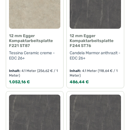
12 mm Egger
12 mm Egger
Kompaktarbeitsplatte
Kompaktarbeitsplatte
F221 ST87
F244 ST76
Tessina Ceramic creme -
Candela Marmor anthrazit -
EDC 26+
EDC 26+
Inhalt:
4.1 Meter
(256,62 € / 1
Inhalt:
4.1 Meter
(118,64 € / 1
Meter)
Meter)
Regulärer Preis:
Regulärer Preis:
1.052,16 €
486,44 €