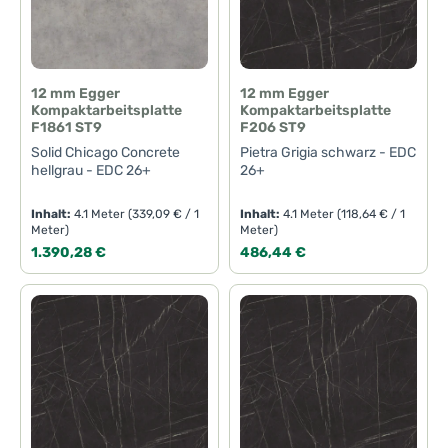
12 mm Egger
12 mm Egger
Kompaktarbeitsplatte
Kompaktarbeitsplatte
F1861 ST9
F206 ST9
Solid Chicago Concrete
Pietra Grigia schwarz - EDC
hellgrau - EDC 26+
26+
Inhalt:
4.1 Meter
(339,09 € / 1
Inhalt:
4.1 Meter
(118,64 € / 1
Meter)
Meter)
Regulärer Preis:
Regulärer Preis:
1.390,28 €
486,44 €