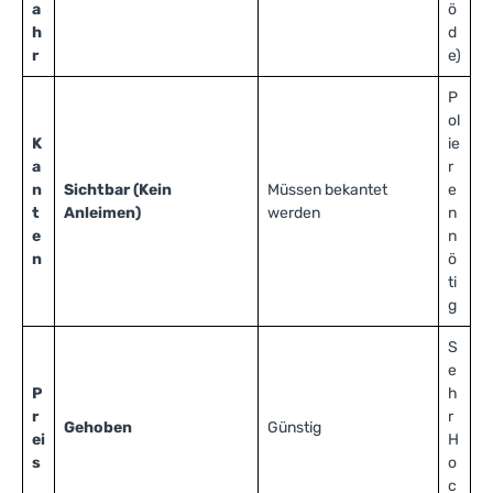
a
ö
h
d
r
e)
P
ol
K
ie
a
r
n
Sichtbar (Kein
Müssen bekantet
e
t
Anleimen)
werden
n
e
n
n
ö
ti
g
S
e
P
h
r
r
Gehoben
Günstig
ei
H
s
o
c