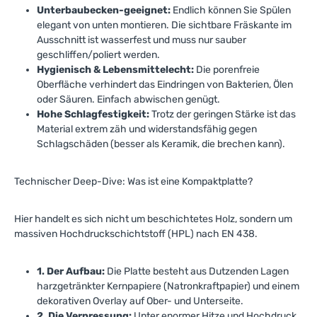
Unterbaubecken-geeignet:
Endlich können Sie Spülen
elegant von unten montieren. Die sichtbare Fräskante im
Ausschnitt ist wasserfest und muss nur sauber
geschliffen/poliert werden.
Hygienisch & Lebensmittelecht:
Die porenfreie
Oberfläche verhindert das Eindringen von Bakterien, Ölen
oder Säuren. Einfach abwischen genügt.
Hohe Schlagfestigkeit:
Trotz der geringen Stärke ist das
Material extrem zäh und widerstandsfähig gegen
Schlagschäden (besser als Keramik, die brechen kann).
Technischer Deep-Dive: Was ist eine Kompaktplatte?
Hier handelt es sich nicht um beschichtetes Holz, sondern um
massiven Hochdruckschichtstoff (HPL) nach EN 438.
1. Der Aufbau:
Die Platte besteht aus Dutzenden Lagen
harzgetränkter Kernpapiere (Natronkraftpapier) und einem
dekorativen Overlay auf Ober- und Unterseite.
2. Die Verpressung:
Unter enormer Hitze und Hochdruck