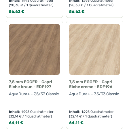
Inhalt:
1.995 Quadratmeter
Inhalt:
1.995 Quadratmeter
(28,38 € / 1 Quadratmeter)
(28,38 € / 1 Quadratmeter)
Regulärer Preis:
Regulärer Preis:
56,62 €
56,62 €
7,5 mm EGGER - Capri
7,5 mm EGGER - Capri
Eiche braun - EDF197
Eiche creme - EDF196
AquaDura+ - 7,5/33 Classic
AquaDura+ - 7,5/33 Classic
Inhalt:
1.995 Quadratmeter
Inhalt:
1.995 Quadratmeter
(32,14 € / 1 Quadratmeter)
(32,14 € / 1 Quadratmeter)
Regulärer Preis:
Regulärer Preis:
64,11 €
64,11 €