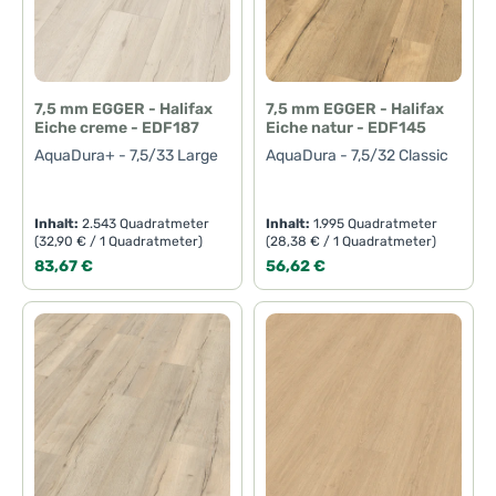
7,5 mm EGGER - Halifax
7,5 mm EGGER - Halifax
Eiche creme - EDF187
Eiche natur - EDF145
AquaDura+ - 7,5/33 Large
AquaDura - 7,5/32 Classic
Inhalt:
2.543 Quadratmeter
Inhalt:
1.995 Quadratmeter
(32,90 € / 1 Quadratmeter)
(28,38 € / 1 Quadratmeter)
Regulärer Preis:
Regulärer Preis:
83,67 €
56,62 €