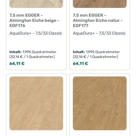
7,5 mm EGGER -
7,5 mm EGGER -
Almington Eiche beige -
Almington Eiche natur -
EDF176
EDF177
AquaDura+ - 7,5/33 Classic
AquaDura+ - 7,5/33 Classic
Inhalt:
1.995 Quadratmeter
Inhalt:
1.995 Quadratmeter
(32,14 € / 1 Quadratmeter)
(32,14 € / 1 Quadratmeter)
Regulärer Preis:
Regulärer Preis:
64,11 €
64,11 €