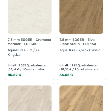
7,5 mm EGGER - Cremona
7,5 mm EGGER - Elva
Marmor - EDF300
Eiche braun - EDF164
AquaDura+ - 7,5/33
AquaDura - 7,5/32 Classic
Kingsize
Inhalt:
2.535 Quadratmeter
Inhalt:
1.995 Quadratmeter
(33,62 € / 1 Quadratmeter)
(28,38 € / 1 Quadratmeter)
Regulärer Preis:
Regulärer Preis:
85,22 €
56,62 €