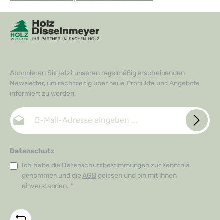
Abonnieren Sie jetzt unseren regelmäßig erscheinenden
Newsletter, um rechtzeitig über neue Produkte und Angebote
informiert zu werden.
E-Mail-Adresse*
Datenschutz
Ich habe die
Datenschutzbestimmungen
zur Kenntnis
genommen und die
AGB
gelesen und bin mit ihnen
einverstanden.
*