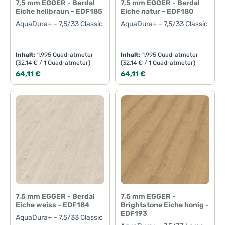
7,5 mm EGGER - Berdal
7,5 mm EGGER - Berdal
Eiche hellbraun - EDF185
Eiche natur - EDF180
AquaDura+ - 7,5/33 Classic
AquaDura+ - 7,5/33 Classic
Inhalt:
1.995 Quadratmeter
Inhalt:
1.995 Quadratmeter
(32,14 € / 1 Quadratmeter)
(32,14 € / 1 Quadratmeter)
Regulärer Preis:
Regulärer Preis:
64,11 €
64,11 €
7,5 mm EGGER - Berdal
7,5 mm EGGER -
Eiche weiss - EDF184
Brightstone Eiche honig -
EDF193
AquaDura+ - 7,5/33 Classic