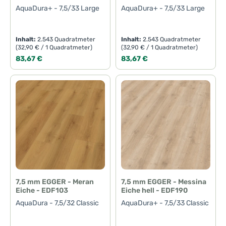
AquaDura+ - 7,5/33 Large
AquaDura+ - 7,5/33 Large
Inhalt:
2.543 Quadratmeter
Inhalt:
2.543 Quadratmeter
(32,90 € / 1 Quadratmeter)
(32,90 € / 1 Quadratmeter)
Regulärer Preis:
Regulärer Preis:
83,67 €
83,67 €
7,5 mm EGGER - Meran
7,5 mm EGGER - Messina
Eiche - EDF103
Eiche hell - EDF190
AquaDura - 7,5/32 Classic
AquaDura+ - 7,5/33 Classic