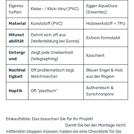
Eigensc
Egger AquaDura
Klebe- / Klick-Vinyl (PVC)
haften
(Greentec)
Material
Kunststoff (PVC)
Holzwerkstoff + TPU
Hitzest
Dehnt sich oft aus
Extrem formstabil
abilität
(Wellenbildung bei Sonne)
Untergr
Zeigt jede Unebenheit
Kaschiert
und
(telegraphing)
Nachhal
Oft problematisch bzgl.
Blauer Engel & Holz
tigkeit
Weichmacher
aus der Region
Authentisch &
Haptik
Oft "plastisch"
Synchronpore
Einkaufsliste: Das brauchen Sie für Ihr Projekt
Damit Sie bei der Montage nicht
mittendrin stoppen müssen, haben wir eine Checkliste für Sie