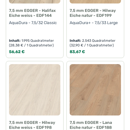
7,5 mm EGGER - Halifax
7,5 mm EGGER - Hilway
Eiche weiss - EDF144
Eiche natur - EDF199
AquaDura - 7,5/32 Classic
AquaDura+ - 7,5/33 Large
Inhalt:
1.995 Quadratmeter
Inhalt:
2.543 Quadratmeter
(28,38 € / 1 Quadratmeter)
(32,90 € / 1 Quadratmeter)
Regulärer Preis:
Regulärer Preis:
56,62 €
83,67 €
7,5 mm EGGER - Hilway
7,5 mm EGGER - Lana
Eiche weiss - EDF198
Eiche natur - EDF188