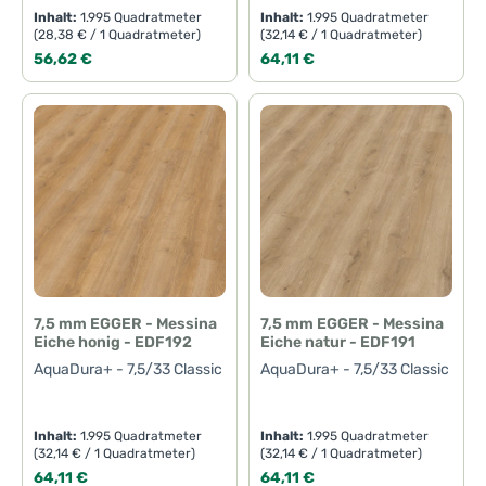
Inhalt:
1.995 Quadratmeter
Inhalt:
1.995 Quadratmeter
(28,38 € / 1 Quadratmeter)
(32,14 € / 1 Quadratmeter)
Regulärer Preis:
Regulärer Preis:
56,62 €
64,11 €
7,5 mm EGGER - Messina
7,5 mm EGGER - Messina
Eiche honig - EDF192
Eiche natur - EDF191
AquaDura+ - 7,5/33 Classic
AquaDura+ - 7,5/33 Classic
Inhalt:
1.995 Quadratmeter
Inhalt:
1.995 Quadratmeter
(32,14 € / 1 Quadratmeter)
(32,14 € / 1 Quadratmeter)
Regulärer Preis:
Regulärer Preis:
64,11 €
64,11 €