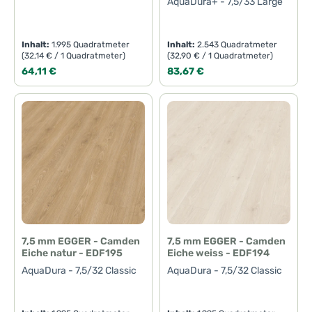
AquaDura+ - 7,5/33 Large
Inhalt:
1.995 Quadratmeter
Inhalt:
2.543 Quadratmeter
(32,14 € / 1 Quadratmeter)
(32,90 € / 1 Quadratmeter)
Regulärer Preis:
Regulärer Preis:
64,11 €
83,67 €
7,5 mm EGGER - Camden
7,5 mm EGGER - Camden
Eiche natur - EDF195
Eiche weiss - EDF194
AquaDura - 7,5/32 Classic
AquaDura - 7,5/32 Classic