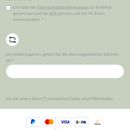
Ich habe die
Datenschutzbestimmungen
zur Kenntnis
genommen und die
AGB
gelesen und bin mit ihnen
einverstanden.
*
Um weiterzugehen, geben Sie die oben abgebildeten Zeichen
ein
*
Die mit einem Stern (*) markierten Felder sind Pflichtfelder.