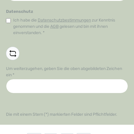
Datenschutz
Ich habe die
Datenschutzbestimmungen
zur Kenntnis
genommen und die
AGB
gelesen und bin mit ihnen
einverstanden.
*
Um weiterzugehen, geben Sie die oben abgebildeten Zeichen
ein
*
Die mit einem Stern (*) markierten Felder sind Pflichtfelder.