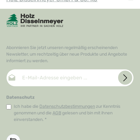
Abonnieren Sie jetzt unseren regelmäßig erscheinenden
Newsletter, um rechtzeitig über neue Produkte und Angebote
informiert zu werden.
E-Mail-Adresse*
Datenschutz
Ich habe die
Datenschutzbestimmungen
zur Kenntnis
genommen und die
AGB
gelesen und bin mit ihnen
einverstanden.
*