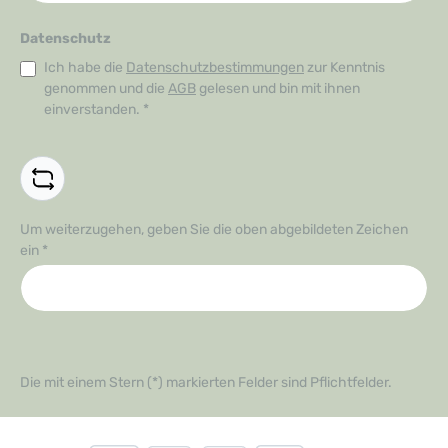
Datenschutz
Ich habe die
Datenschutzbestimmungen
zur Kenntnis
genommen und die
AGB
gelesen und bin mit ihnen
einverstanden.
*
Um weiterzugehen, geben Sie die oben abgebildeten Zeichen
ein
*
Die mit einem Stern (*) markierten Felder sind Pflichtfelder.