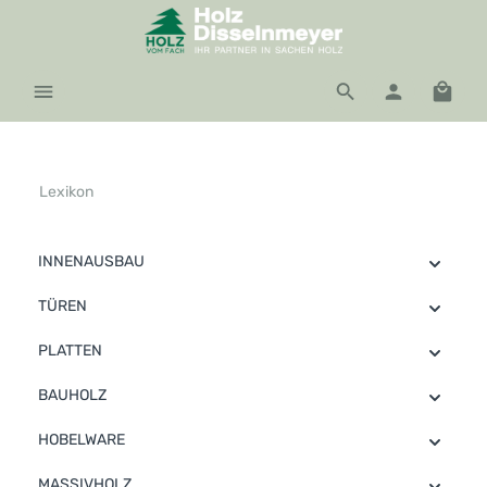
Zum Hauptinhalt springen
Waren
Lexikon
INNENAUSBAU
TÜREN
PLATTEN
BAUHOLZ
HOBELWARE
MASSIVHOLZ