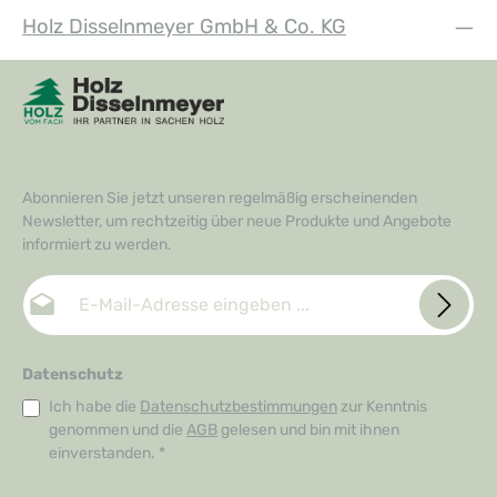
Holz Disselnmeyer GmbH & Co. KG
Abonnieren Sie jetzt unseren regelmäßig erscheinenden
Newsletter, um rechtzeitig über neue Produkte und Angebote
informiert zu werden.
E-Mail-Adresse*
Datenschutz
Ich habe die
Datenschutzbestimmungen
zur Kenntnis
genommen und die
AGB
gelesen und bin mit ihnen
einverstanden.
*