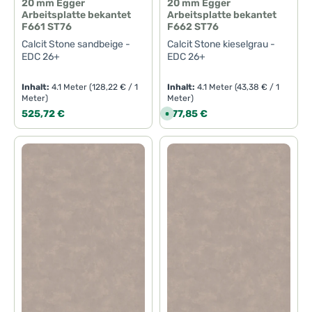
20 mm Egger
20 mm Egger
Arbeitsplatte bekantet
Arbeitsplatte bekantet
F661 ST76
F662 ST76
Calcit Stone sandbeige -
Calcit Stone kieselgrau -
EDC 26+
EDC 26+
Inhalt:
4.1 Meter
(128,22 € / 1
Inhalt:
4.1 Meter
(43,38 € / 1
Meter)
Meter)
Regulärer Preis:
Regulärer Preis:
525,72 €
177,85 €
S
o
f
o
r
t
v
e
r
f
ü
g
b
a
r
,
L
i
e
f
e
r
z
e