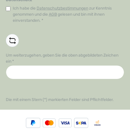
Ich habe die
Datenschutzbestimmungen
zur Kenntnis
genommen und die
AGB
gelesen und bin mit ihnen
einverstanden.
*
Um weiterzugehen, geben Sie die oben abgebildeten Zeichen
ein
*
Die mit einem Stern (*) markierten Felder sind Pflichtfelder.