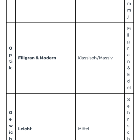
m
m
)
Fi
li
g
O
r
p
a
Filigran & Modern
Klassisch/Massiv
ti
n
k
&
E
d
el
S
e
G
h
e
r
w
s
Leicht
Mittel
ic
c
h
h