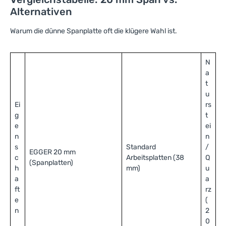
Alternativen
Warum die dünne Spanplatte oft die klügere Wahl ist.
N
a
t
u
Ei
rs
g
t
e
ei
n
n
s
Standard
/
EGGER 20 mm
c
Arbeitsplatten (38
Q
(Spanplatten)
h
mm)
u
a
a
ft
rz
e
(
n
2
0