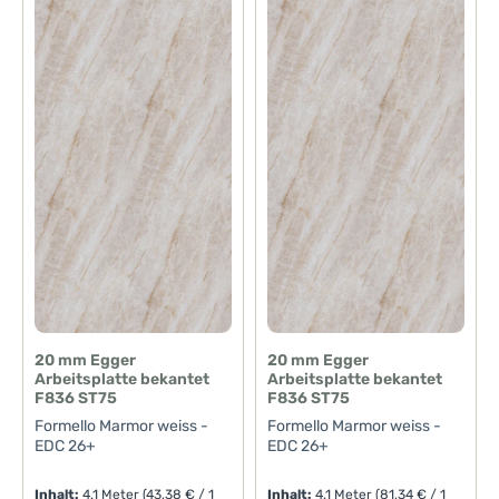
20 mm Egger
20 mm Egger
Arbeitsplatte bekantet
Arbeitsplatte bekantet
F836 ST75
F836 ST75
Formello Marmor weiss -
Formello Marmor weiss -
EDC 26+
EDC 26+
Inhalt:
4.1 Meter
(43,38 € / 1
Inhalt:
4.1 Meter
(81,34 € / 1