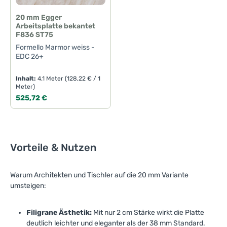
20 mm Egger
Arbeitsplatte bekantet
F836 ST75
Formello Marmor weiss -
EDC 26+
Inhalt:
4.1 Meter
(128,22 € / 1
Meter)
Regulärer Preis:
525,72 €
Vorteile & Nutzen
Warum Architekten und Tischler auf die 20 mm Variante
umsteigen:
Filigrane Ästhetik:
Mit nur 2 cm Stärke wirkt die Platte
deutlich leichter und eleganter als der 38 mm Standard.