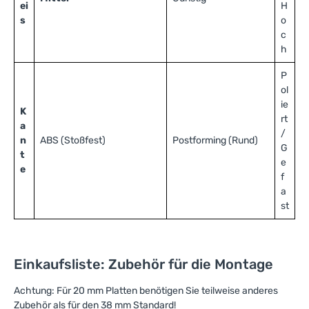
ei
H
s
o
c
h
P
ol
ie
K
rt
a
/
n
ABS (Stoßfest)
Postforming (Rund)
G
t
e
e
f
a
st
Einkaufsliste: Zubehör für die Montage
Achtung: Für 20 mm Platten benötigen Sie teilweise anderes
Zubehör als für den 38 mm Standard!