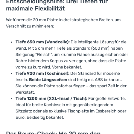
Entscheidungshilfe: Drei Tiefen für
maximale Flexibilität
Wir führen die 20 mm Platte in drei strategischen Breiten, um
Verschnitt zu minimieren:
Tiefe 650 mm (Wandzeile):
Die intelligente Lösung für die
Wand. Mit 5 cm mehr Tiefe als Standard (600 mm) haben
Sie genug "Fleisch", um krumme Wände auszugleichen oder
Rohre hinter dem Korpus zu verlegen, ohne dass die Platte
vorne zu kurz wird. Vorne bekantet.
Tiefe 920 mm (Kochinsel):
Der Standard für moderne
Inseln.
Beide Längsseiten
sind fertig mit ABS bekantet.
Sie können die Platte sofort auflegen – das spart Zeit in der
Werkstatt.
Tiefe 1200 mm (XXL-Insel / Tisch):
Für große Entwürfe.
Ideal für breite Kochinseln mit gegenüberliegendem
Sitzplatz oder als exklusive Tischplatte im Essbereich oder
Büro. Beidseitig bekantet.
Der Raum-Check: Wo 20 mm den