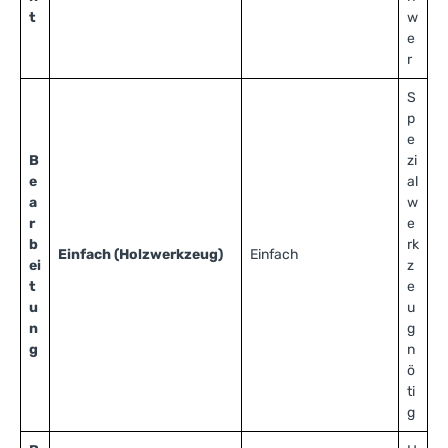
t
w
e
r
S
p
e
B
zi
e
al
a
w
r
e
b
rk
Einfach (Holzwerkzeug)
Einfach
ei
z
t
e
u
u
n
g
g
n
ö
ti
g