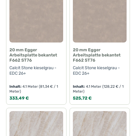
i
t
:
1
-
3
T
a
g
e
20 mm Egger
20 mm Egger
Arbeitsplatte bekantet
Arbeitsplatte bekantet
F662 ST76
F662 ST76
Calcit Stone kieselgrau -
Calcit Stone kieselgrau -
EDC 26+
EDC 26+
Inhalt:
4.1 Meter
(81,34 € / 1
Inhalt:
4.1 Meter
(128,22 € / 1
Meter)
Meter)
Regulärer Preis:
Regulärer Preis:
333,49 €
525,72 €