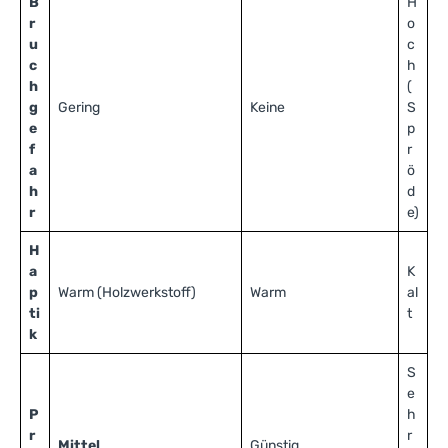
B
H
r
o
u
c
c
h
h
(
g
Gering
Keine
S
e
p
f
r
a
ö
h
d
r
e)
H
a
K
p
Warm (Holzwerkstoff)
Warm
al
ti
t
k
S
e
P
h
r
r
Mittel
Günstig