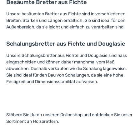
Besäumte Bretter aus Fichte
Service, den wir Ihnen
eingehen möchten. Egal,
Heimwerker sind, unser
1
-
bieten. Ihr nächstes
ob Sie erfahrener
Fichtenholz motiviert Sie
3
Meisterwerk wartet bereits
Handwerker sind oder
dazu, Ihre Ideen in die
T
Unsere besäumten Bretter aus Fichte sind in verschiedenen
a
auf die Umsetzung!
einfach nur den Spaß am
Realität umzusetzen.
Breiten, Stärken und Längen erhältlich. Sie sind ideal für den
g
Heimwerken entdecken
Lassen Sie sich von der
e
Außenbereich, da sie leicht und einfach zu verarbeiten sind.
möchten – dieses Produkt
Qualität und Vielseitigkeit
wird Ihre Kreativität
unseres besäumten
beflügeln und Ihre Projekte
Fichtenholzes inspirieren
Schalungsbretter aus Fichte und Douglasie
auf ein neues Level
und gestalten Sie Ihre
heben.Warten Sie nicht
Projekte nach Ihren
Unsere Schalungsbretter aus Fichte und Douglasie sind nass
länger und lassen Sie sich
Vorstellungen! Besuchen
eingeschnitten und können daher manchmal vom Maß
von der Qualität und
Sie uns in unserem
abweichen. Deshalb verkaufen wir die Schalung lagenweise.
Vielseitigkeit unseres
Holzhandel – wir freuen
Fichtenholzes überzeugen!
uns, Ihnen bei der Auswahl
Sie sind ideal für den Bau von Schalungen, da sie eine hohe
Besuchen Sie uns in
des perfekten Holzes für
Festigkeit und Dimensionsstabilität aufweisen.
unserem Holzhandel und
Ihre Bauvorhaben zur Seite
erfahren Sie mehr über die
zu stehen. Ihr nächstes
Möglichkeiten, die Ihnen
kreatives Projekt wartet
unser erstklassiges
bereits auf die Umsetzung!
Bauholz bietet. Ihr
nächstes Meisterwerk
Stöbern Sie durch unseren Onlineshop und entdecken Sie unser
wartet bereits auf die
Sortiment an Holzbrettern.
perfekte Grundlage!