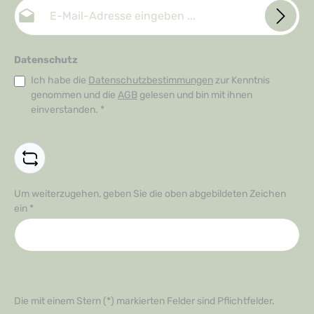
E-Mail-Adresse*
Datenschutz
Ich habe die
Datenschutzbestimmungen
zur Kenntnis
genommen und die
AGB
gelesen und bin mit ihnen
einverstanden.
*
Um weiterzugehen, geben Sie die oben abgebildeten Zeichen
ein
*
Die mit einem Stern (*) markierten Felder sind Pflichtfelder.