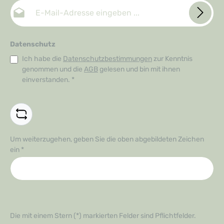
E-Mail-Adresse*
Datenschutz
Ich habe die
Datenschutzbestimmungen
zur Kenntnis
genommen und die
AGB
gelesen und bin mit ihnen
einverstanden.
*
Um weiterzugehen, geben Sie die oben abgebildeten Zeichen
ein
*
Die mit einem Stern (*) markierten Felder sind Pflichtfelder.