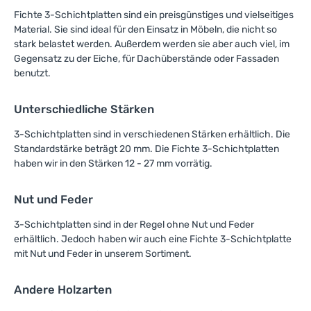
beeindruckende Projekte,
die sowohl funktional als
Fichte 3-Schichtplatten sind ein preisgünstiges und vielseitiges
auch ästhetisch
Material. Sie sind ideal für den Einsatz in Möbeln, die nicht so
überzeugen.Nutzen Sie die
stark belastet werden. Außerdem werden sie aber auch viel, im
Chance, Ihre Ideen in die
Gegensatz zu der Eiche, für Dachüberstände oder Fassaden
Tat umzusetzen!
benutzt.
Kontaktieren Sie uns für
weitere Informationen oder
um Ihre Bestellung
Unterschiedliche Stärken
aufzugeben. Wir freuen uns
darauf, Ihnen bei Ihrem
3-Schichtplatten sind in verschiedenen Stärken erhältlich. Die
Vorhaben zur Seite zu
Standardstärke beträgt 20 mm. Die Fichte 3-Schichtplatten
stehen und gemeinsam mit
haben wir in den Stärken 12 - 27 mm vorrätig.
Ihnen Ihre nächsten
Meisterwerke aus Holz zu
schaffen.
Nut und Feder
3-Schichtplatten sind in der Regel ohne Nut und Feder
erhältlich. Jedoch haben wir auch eine Fichte 3-Schichtplatte
mit Nut und Feder in unserem Sortiment.
Andere Holzarten