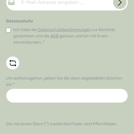
Datenschutz
Ich habe die
Datenschutzbestimmungen
zur Kenntnis
genommen und die
AGB
gelesen und bin mit ihnen
einverstanden.
*
Um weiterzugehen, geben Sie die oben abgebildeten Zeichen
ein
*
Die mit einem Stern (*) markierten Felder sind Pflichtfelder.