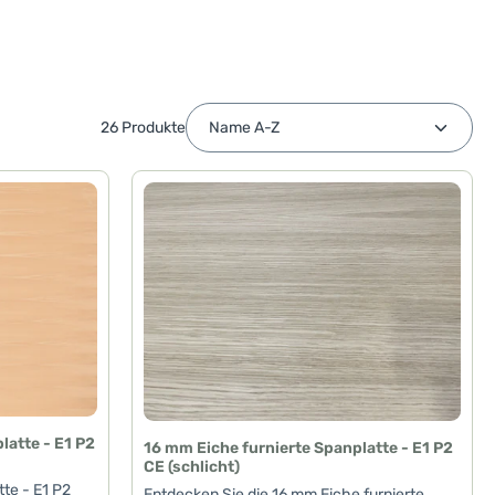
26 Produkte
latte - E1 P2
16 mm Eiche furnierte Spanplatte - E1 P2
CE (schlicht)
te - E1 P2
Entdecken Sie die 16 mm Eiche furnierte