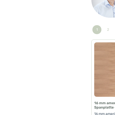
1
2
Seite
Seit
16 mm amer
Spanplatte 
16 mm ameri