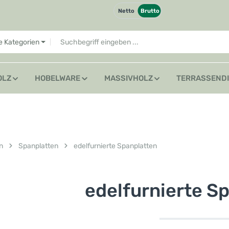
Netto
Brutto
le Kategorien
OLZ
HOBELWARE
MASSIVHOLZ
TERRASSEND
n
Spanplatten
edelfurnierte Spanplatten
edelfurnierte S