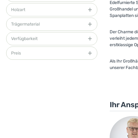
Edelfurnierte 
Großhandel und
Holzart
Spanplatten si
Trägermaterial
Der Charme die
verleiht jedem
Verfügbarkeit
erstklassige O
Preis
Als Ihr Großhä
unserer Fachb
Ihr Ans