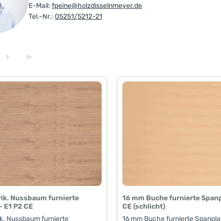
E-Mail:
fpeine@holzdisselnmeyer.de
Tel.-Nr.:
05251/5212-21
e
ik. Nussbaum furnierte
16 mm Buche furnierte Spanp
- E1 P2 CE
CE (schlicht)
k. Nussbaum furnierte
16 mm Buche furnierte Spanplat