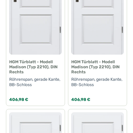
HGM Türblatt - Modell
HGM Türblatt - Modell
Madison (Typ 2210), DIN
Madison (Typ 2210), DIN
Rechts
Rechts
Röhrenspan, gerade Kante,
Röhrenspan, gerade Kante,
BB-Schloss
BB-Schloss
Regulärer Preis:
Regulärer Preis:
406,98 €
406,98 €