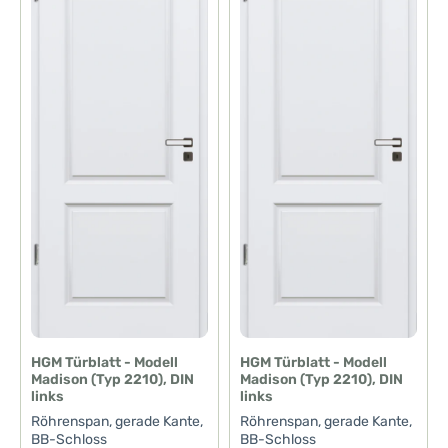
f
f
ü
ü
g
g
b
b
a
a
r
r
,
,
L
L
i
i
e
e
f
f
e
e
r
r
z
z
e
e
i
i
t
t
:
:
1
1
-
-
3
3
T
T
a
a
g
g
e
e
HGM Türblatt - Modell
HGM Türblatt - Modell
Madison (Typ 2210), DIN
Madison (Typ 2210), DIN
links
links
Röhrenspan, gerade Kante,
Röhrenspan, gerade Kante,
BB-Schloss
BB-Schloss