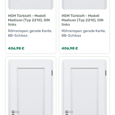
HGM Türblatt - Modell
HGM Türblatt - Modell
Madison (Typ 2210), DIN
Madison (Typ 2210), DIN
links
links
Röhrenspan, gerade Kante,
Röhrenspan, gerade Kante,
BB-Schloss
BB-Schloss
Regulärer Preis:
Regulärer Preis:
406,98 €
406,98 €