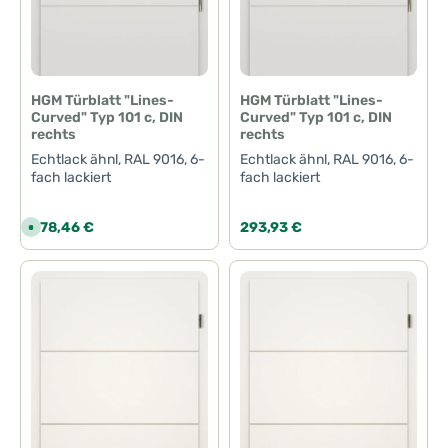
-
-
3
3
T
T
a
a
g
g
e
e
HGM Türblatt "Lines-
HGM Türblatt "Lines-
Curved" Typ 101 c, DIN
Curved" Typ 101 c, DIN
rechts
rechts
Echtlack ähnl, RAL 9016, 6-
Echtlack ähnl, RAL 9016, 6-
fach lackiert
fach lackiert
Regulärer Preis:
Regulärer Preis:
278,46 €
293,93 €
S
o
f
o
r
t
v
e
r
f
ü
g
b
a
r
,
L
i
e