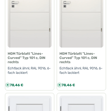
f
e
r
z
e
i
t
:
1
-
3
T
a
g
e
HGM Türblatt "Lines-
HGM Türblatt "Lines-
Curved" Typ 101 c, DIN
Curved" Typ 101 c, DIN
rechts
rechts
Echtlack ähnl, RAL 9016, 6-
Echtlack ähnl, RAL 9016, 6-
fach lackiert
fach lackiert
Regulärer Preis:
Regulärer Preis:
278,46 €
278,46 €
S
S
o
o
f
f
o
o
r
r
t
t
v
v
e
e
r
r