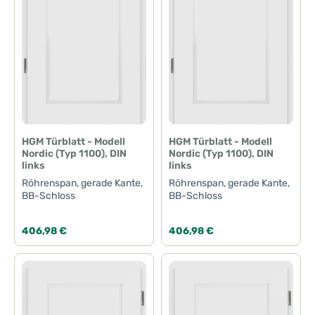
HGM Türblatt - Modell
HGM Türblatt - Modell
Nordic (Typ 1100), DIN
Nordic (Typ 1100), DIN
links
links
Röhrenspan, gerade Kante,
Röhrenspan, gerade Kante,
BB-Schloss
BB-Schloss
Regulärer Preis:
Regulärer Preis:
406,98 €
406,98 €