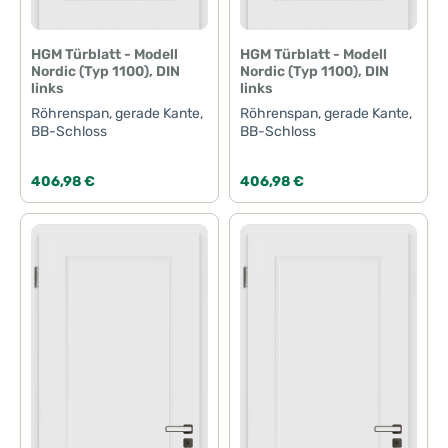
HGM Türblatt - Modell
HGM Türblatt - Modell
Nordic (Typ 1100), DIN
Nordic (Typ 1100), DIN
links
links
Röhrenspan, gerade Kante,
Röhrenspan, gerade Kante,
BB-Schloss
BB-Schloss
Regulärer Preis:
Regulärer Preis:
406,98 €
406,98 €