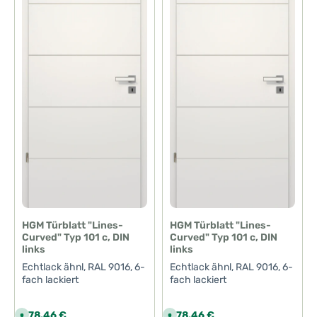
HGM Türblatt "Lines-
HGM Türblatt "Lines-
Curved" Typ 101 c, DIN
Curved" Typ 101 c, DIN
links
links
Echtlack ähnl, RAL 9016, 6-
Echtlack ähnl, RAL 9016, 6-
fach lackiert
fach lackiert
Regulärer Preis:
Regulärer Preis:
278,46 €
278,46 €
S
S