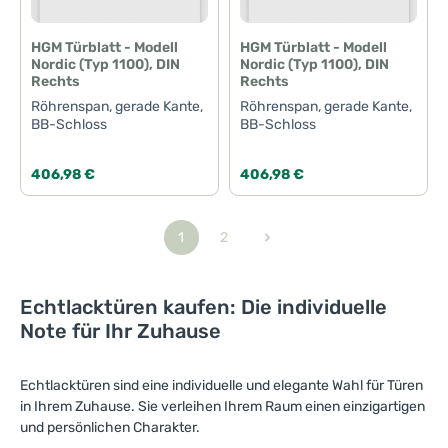
HGM Türblatt - Modell
HGM Türblatt - Modell
Nordic (Typ 1100), DIN
Nordic (Typ 1100), DIN
Rechts
Rechts
Röhrenspan, gerade Kante,
Röhrenspan, gerade Kante,
BB-Schloss
BB-Schloss
Regulärer Preis:
Regulärer Preis:
406,98 €
406,98 €
1
2
Seite
Seite
Echtlacktüren kaufen: Die individuelle
Note für Ihr Zuhause
Echtlacktüren sind eine individuelle und elegante Wahl für Türen
in Ihrem Zuhause. Sie verleihen Ihrem Raum einen einzigartigen
und persönlichen Charakter.