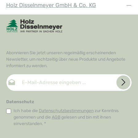
Holz Disselnmeyer GmbH & Co. KG
Abonnieren Sie jetzt unseren regelmäßig erscheinenden
Newsletter, um rechtzeitig über neue Produkte und Angebote
informiert zu werden.
E-Mail-Adresse*
Datenschutz
Ich habe die
Datenschutzbestimmungen
zur Kenntnis
genommen und die
AGB
gelesen und bin mit ihnen
einverstanden.
*