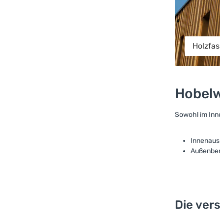
Holzfa
Hobelw
Sowohl im Inn
Innenaus
Außenber
Die ver