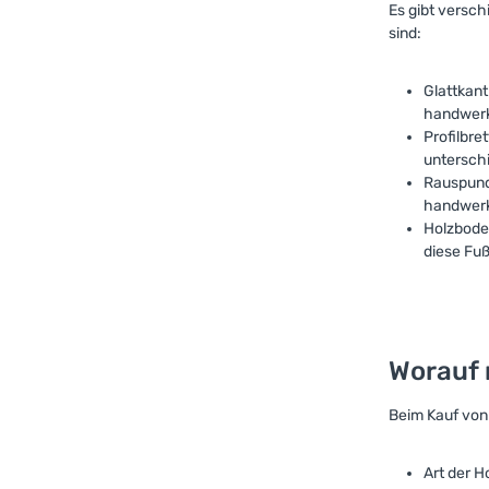
Es gibt versch
sind:
Glattkant
handwerkl
Profilbre
untersch
Rauspund:
handwerk
Holzbode
diese Fu
Worauf 
Beim Kauf von
Art der H