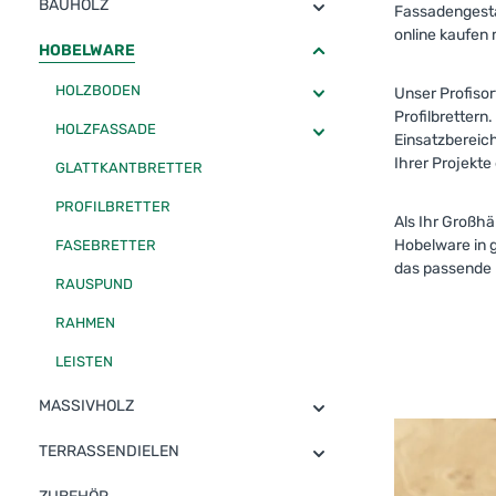
BAUHOLZ
Fassadengestal
online kaufen 
HOBELWARE
HOLZBODEN
Unser Profisor
Profilbrettern
HOLZFASSADE
Einsatzbereich
Ihrer Projekte
GLATTKANTBRETTER
PROFILBRETTER
Als Ihr Großhä
Hobelware in g
FASEBRETTER
das passende 
RAUSPUND
RAHMEN
LEISTEN
MASSIVHOLZ
Holzboden
TERRASSENDIELEN