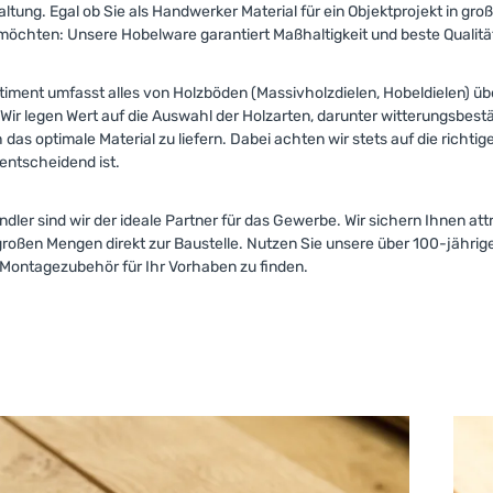
tung. Egal ob Sie als Handwerker Material für ein Objektprojekt in gr
möchten: Unsere Hobelware garantiert Maßhaltigkeit und beste Qualitä
timent umfasst alles von Holzböden (Massivholzdielen, Hobeldielen) üb
. Wir legen Wert auf die Auswahl der Holzarten, darunter witterungsbes
 das optimale Material zu liefern. Dabei achten wir stets auf die richti
 entscheidend ist.
ndler sind wir der ideale Partner für das Gewerbe. Wir sichern Ihnen at
roßen Mengen direkt zur Baustelle. Nutzen Sie unsere über 100-jährig
Montagezubehör für Ihr Vorhaben zu finden.
Glatt