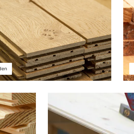
den
Rauspund