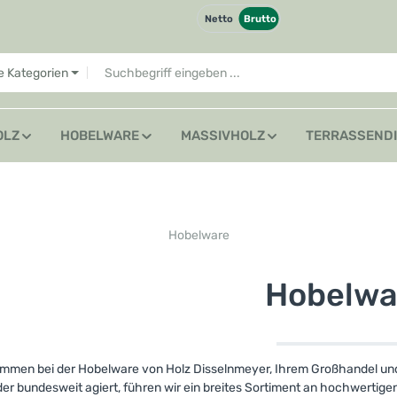
Netto
Brutto
le Kategorien
OLZ
HOBELWARE
MASSIVHOLZ
TERRASSEND
Hobelware
Hobelwa
ommen bei der Hobelware von Holz Disselnmeyer, Ihrem Großhandel und P
der bundesweit agiert, führen wir ein breites Sortiment an hochwertig