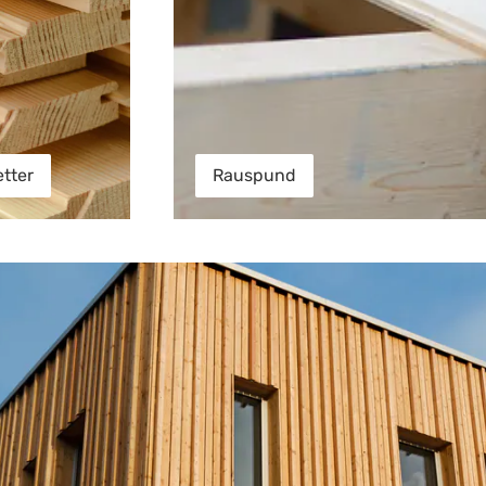
tter
Rauspund