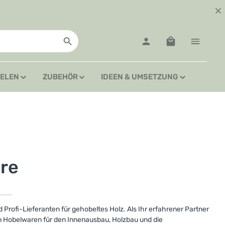
Warenkorb enth
IELEN
ZUBEHÖR
IDEEN & UMSETZUNG
re
rofi-Lieferanten für gehobeltes Holz. Als Ihr erfahrener Partner
en Hobelwaren für den Innenausbau, Holzbau und die