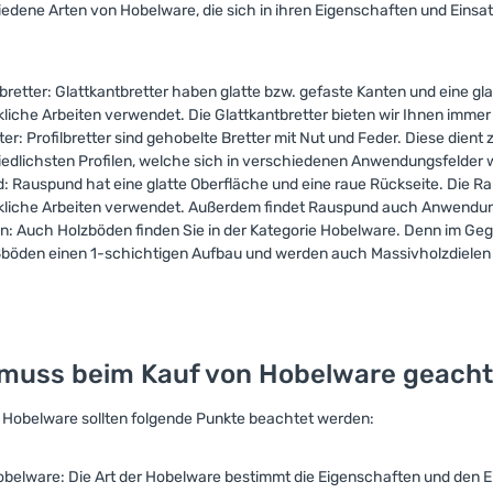
iedene Arten von Hobelware, die sich in ihren Eigenschaften und Eins
bretter: Glattkantbretter haben glatte bzw. gefaste Kanten und eine g
iche Arbeiten verwendet. Die Glattkantbretter bieten wir Ihnen immer
tter: Profilbretter sind gehobelte Bretter mit Nut und Feder. Diese dient
iedlichsten Profilen, welche sich in verschiedenen Anwendungsfelder
 Rauspund hat eine glatte Oberfläche und eine raue Rückseite. Die R
liche Arbeiten verwendet. Außerdem findet Rauspund auch Anwendung i
n: Auch Holzböden finden Sie in der Kategorie Hobelware. Denn im Ge
ßböden einen 1-schichtigen Aufbau und werden auch Massivholzdiele
muss beim Kauf von Hobelware geach
 Hobelware sollten folgende Punkte beachtet werden:
obelware: Die Art der Hobelware bestimmt die Eigenschaften und den E