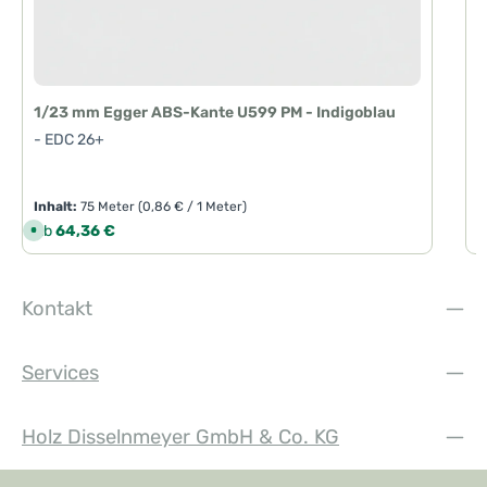
1/23 mm Egger ABS-Kante U599 PM - Indigoblau
- EDC 26+
Inhalt:
75 Meter
(0,86 € / 1 Meter)
I
Regulärer Preis:
R
Ab
64,36 €
S
o
f
o
r
t
Kontakt
v
e
r
f
ü
Services
g
b
a
r
,
Holz Disselnmeyer GmbH & Co. KG
L
i
e
f