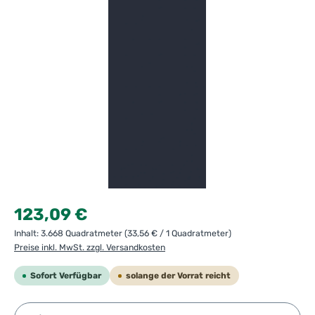
Regulärer Preis:
123,09 €
Inhalt:
3.668 Quadratmeter
(33,56 € / 1 Quadratmeter)
Preise inkl. MwSt. zzgl. Versandkosten
Sofort Verfügbar
solange der Vorrat reicht
Produkt Anzahl: Gib den gewünschten Wert ein ode