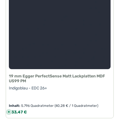
19 mm Egger PerfectSense Matt Lackplatten MDF
U599 PM
Indigoblau - EDC 26+
Inhalt:
5.796 Quadratmeter
(40,28 € / 1 Quadratmeter)
Regulärer Preis:
233,47 €
S
o
f
o
r