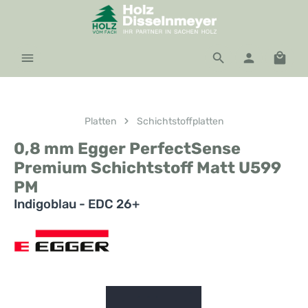
Zum Hauptinhalt springen
Waren
Platten
Schichtstoffplatten
0,8 mm Egger PerfectSense
Premium Schichtstoff Matt U599
PM
Indigoblau - EDC 26+
Bildergalerie überspringen