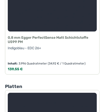
0,8 mm Egger PerfectSense Matt Schichtstoffe
U599 PM
Indigoblau - EDC 26+
Inhalt:
3.996 Quadratmeter
(34,92 € / 1 Quadratmeter)
Regulärer Preis:
139,55 €
Produktgalerie überspringen
Platten