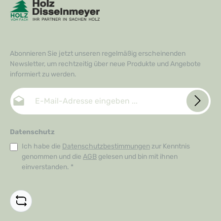
e
r
z
e
i
t
:
1
-
Abonnieren Sie jetzt unseren regelmäßig erscheinenden
3
T
Newsletter, um rechtzeitig über neue Produkte und Angebote
a
g
informiert zu werden.
e
E-Mail-Adresse*
Datenschutz
Ich habe die
Datenschutzbestimmungen
zur Kenntnis
genommen und die
AGB
gelesen und bin mit ihnen
einverstanden.
*