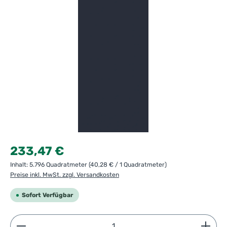
Regulärer Preis:
233,47 €
Inhalt:
5.796 Quadratmeter
(40,28 € / 1 Quadratmeter)
Preise inkl. MwSt. zzgl. Versandkosten
Sofort Verfügbar
Produkt Anzahl: Gib den gewünschten Wert ein ode