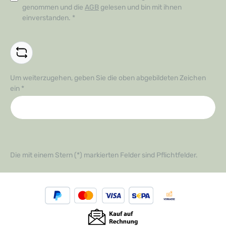
genommen und die
AGB
gelesen und bin mit ihnen
einverstanden.
*
Um weiterzugehen, geben Sie die oben abgebildeten Zeichen
ein
*
Die mit einem Stern (*) markierten Felder sind Pflichtfelder.