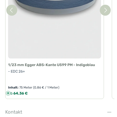
T
a
g
e
1
-
1/23 mm Egger ABS-Kante U599 PM - Indigoblau
- EDC 26+
Inhalt:
75 Meter
(0,86 € / 1 Meter)
I
Regulärer Preis:
R
Ab
64,36 €
S
o
f
o
r
t
Kontakt
v
e