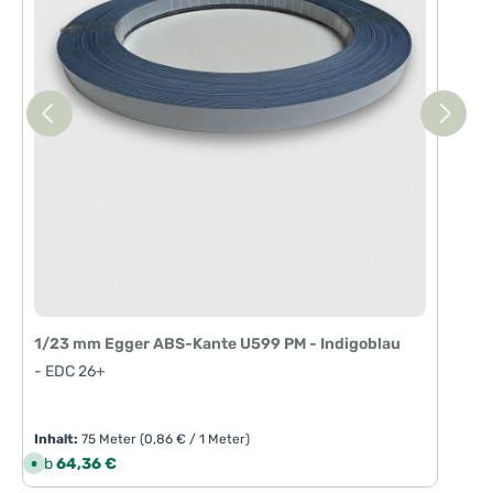
1/23 mm Egger ABS-Kante U599 PM - Indigoblau
- EDC 26+
Inhalt:
75 Meter
(0,86 € / 1 Meter)
Regulärer Preis:
Ab
64,36 €
S
o
f