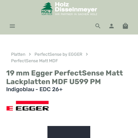
Zum Hauptinhalt springen
Waren
Platten
PerfectSense by EGGER
PerfectSense Matt MDF
19 mm Egger PerfectSense Matt
Lackplatten MDF U599 PM
Indigoblau - EDC 26+
Bildergalerie überspringen