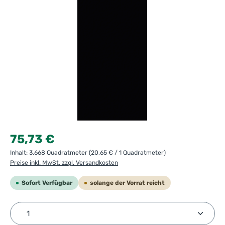
Regulärer Preis:
75,73 €
Inhalt:
3.668 Quadratmeter
(20,65 € / 1 Quadratmeter)
Preise inkl. MwSt. zzgl. Versandkosten
Sofort Verfügbar
solange der Vorrat reicht
Produkt Anzahl: Gib den gewünschten Wert ein ode