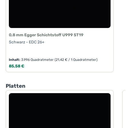
0,8 mm Egger Schichtstoff U999 ST19
Schwarz - EDC 26+
Inhalt:
3.996 Quadratmeter
(21,42 € / 1 Quadratmeter)
Regulärer Preis:
85,58 €
Produktgalerie überspringen
Platten
1
S