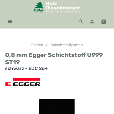
Zum Hauptinhalt springen
Waren
Platten
Schichtstoffplatten
0,8 mm Egger Schichtstoff U999
ST19
schwarz - EDC 26+
Bildergalerie überspringen