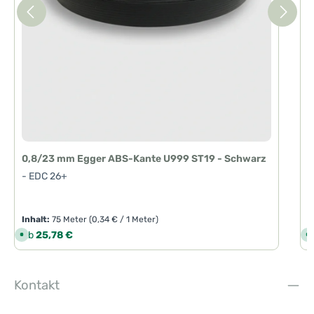
g
e
0,8/23 mm Egger ABS-Kante U999 ST19 - Schwarz
- EDC 26+
Inhalt:
75 Meter
(0,34 € / 1 Meter)
I
Regulärer Preis:
R
Ab
25,78 €
S
S
o
o
f
f
o
o
r
r
t
t
Kontakt
v
v
e
e
r
r
f
f