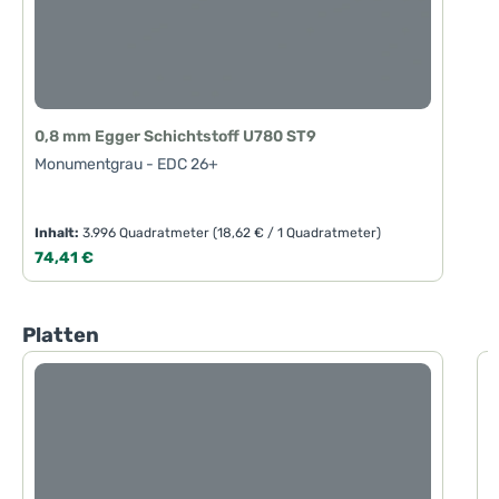
0,8 mm Egger Schichtstoff U780 ST9
Monumentgrau - EDC 26+
Inhalt:
3.996 Quadratmeter
(18,62 € / 1 Quadratmeter)
Regulärer Preis:
74,41 €
Produktgalerie überspringen
Platten
1
M