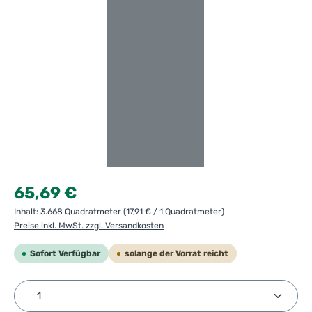
Regulärer Preis:
65,69 €
Inhalt:
3.668 Quadratmeter
(17,91 € / 1 Quadratmeter)
Preise inkl. MwSt. zzgl. Versandkosten
Sofort Verfügbar
solange der Vorrat reicht
Produkt Anzahl: Gib den gewünschten Wert ein ode