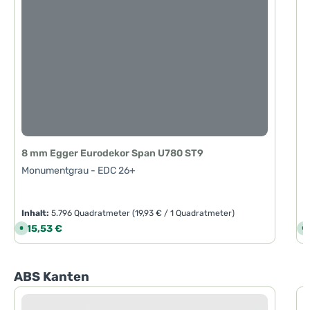
8 mm Egger Eurodekor Span U780 ST9
Monumentgrau - EDC 26+
Inhalt:
5.796 Quadratmeter
(19,93 € / 1 Quadratmeter)
I
Regulärer Preis:
R
115,53 €
1
S
S
o
o
f
f
o
o
r
r
t
t
Produktgalerie überspringen
ABS Kanten
v
v
e
e
r
r
f
f