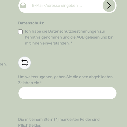
E-Mail-Adresse*
Datenschutz
Ich habe die
Datenschutzbestimmungen
zur
Kenntnis genommen und die
AGB
gelesen und bin
mit ihnen einverstanden.
*
den.
Um weiterzugehen, geben Sie die oben abgebildeten
Zeichen ein
*
Die mit einem Stern (*) markierten Felder sind
Pflichtfelder.