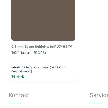
0,8 mm Egger Schichtstoff U748 ST9
Trüffelbraun - EDC 26+
Inhalt:
3.996 Quadratmeter
(18,62 € / 1
Quadratmeter)
Regulärer Preis:
74,41 €
Produkt Anzahl: Gib den gewünschte
Kontakt
Servic