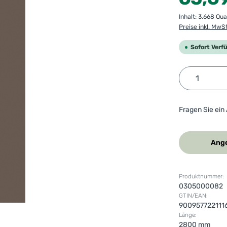
Inhalt:
3.668 Qu
Preise inkl. MwS
Sofort Verf
Produkt 
Fragen Sie ein
Ange
Produktnummer:
0305000082
GTIN/EAN:
900957722111
Länge:
2800 mm