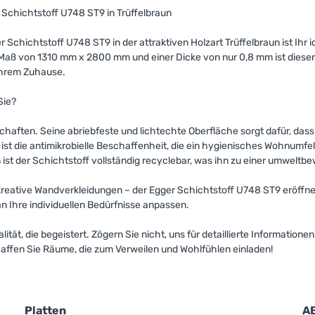
 Schichtstoff U748 ST9 in Trüffelbraun
r Schichtstoff U748 ST9 in der attraktiven Holzart Trüffelbraun ist Ihr
Maß von 1310 mm x 2800 mm und einer Dicke von nur 0,8 mm ist dieser S
Ihrem Zuhause.
Sie?
haften. Seine abriebfeste und lichtechte Oberfläche sorgt dafür, dass
die antimikrobielle Beschaffenheit, die ein hygienisches Wohnumfeld 
st der Schichtstoff vollständig recyclebar, was ihn zu einer umweltb
kreative Wandverkleidungen – der Egger Schichtstoff U748 ST9 eröffnet
an Ihre individuellen Bedürfnisse anpassen.
ität, die begeistert. Zögern Sie nicht, uns für detaillierte Information
chaffen Sie Räume, die zum Verweilen und Wohlfühlen einladen!
Platten
A