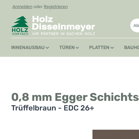
Anmelden
oder
Registrieren
 Hauptinhalt springen
Zur Suche springen
Zur Hauptnavigation springen
Al
INNENAUSBAU
TÜREN
PLATTEN
BAUH
0,8 mm Egger Schichts
Trüffelbraun - EDC 26+
Bildergalerie überspringen