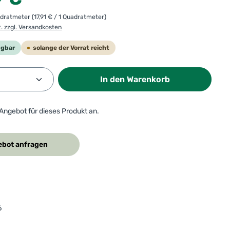
adratmeter
(17,91 € / 1 Quadratmeter)
t. zzgl. Versandkosten
ügbar
solange der Vorrat reicht
Anzahl: Gib den gewünschten Wert ein od
In den Warenkorb
 Angebot für dieses Produkt an.
bot anfragen
6