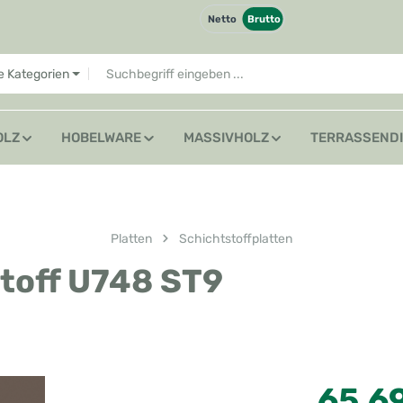
Netto
Brutto
le Kategorien
OLZ
HOBELWARE
MASSIVHOLZ
TERRASSEND
Platten
Schichtstoffplatten
toff U748 ST9
Regulärer Preis
65,6