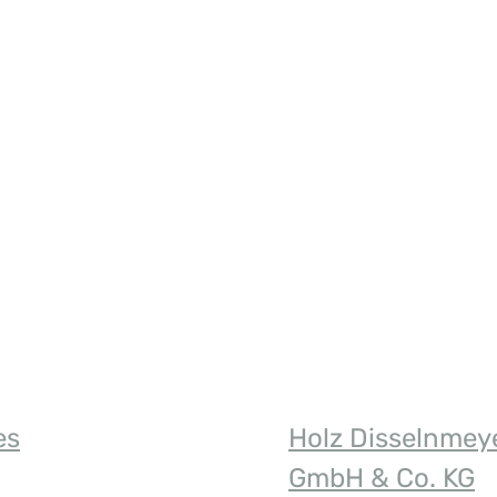
n Wert ein oder benutze die Schaltfläch
es
Holz Disselnmey
GmbH & Co. KG