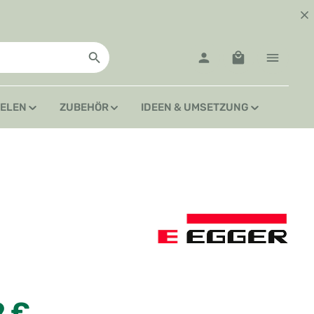
Warenkorb enth
IELEN
ZUBEHÖR
IDEEN & UMSETZUNG
:
9 €