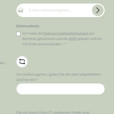
E-Mail-Adresse*
Datenschutz
Ich habe die
Datenschutzbestimmungen
zur
Kenntnis genommen und die
AGB
gelesen und bin
mit ihnen einverstanden.
*
den.
Um weiterzugehen, geben Sie die oben abgebildeten
Zeichen ein
*
Die mit einem Stern (*) markierten Felder sind