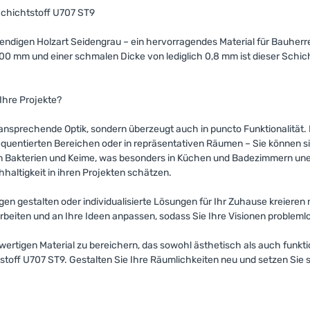
Schichtstoff U707 ST9
endigen Holzart Seidengrau – ein hervorragendes Material für Bauherr
mm und einer schmalen Dicke von lediglich 0,8 mm ist dieser Schichts
Ihre Projekte?
nsprechende Optik, sondern überzeugt auch in puncto Funktionalität. M
equentierten Bereichen oder in repräsentativen Räumen – Sie können sic
n Bakterien und Keime, was besonders in Küchen und Badezimmern unerlä
haltigkeit in ihren Projekten schätzen.
gen gestalten oder individualisierte Lösungen für Ihr Zuhause kreier
rarbeiten und an Ihre Ideen anpassen, sodass Sie Ihre Visionen probleml
ertigen Material zu bereichern, das sowohl ästhetisch als auch funktio
toff U707 ST9. Gestalten Sie Ihre Räumlichkeiten neu und setzen Sie st