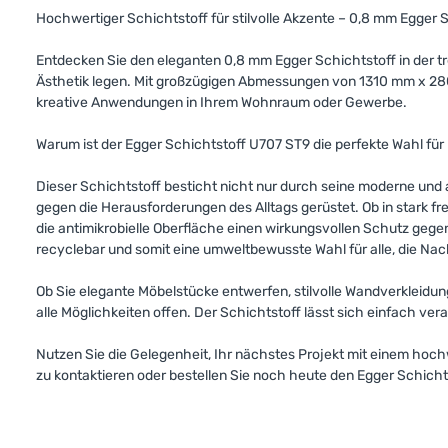
Hochwertiger Schichtstoff für stilvolle Akzente – 0,8 mm Egger 
Entdecken Sie den eleganten 0,8 mm Egger Schichtstoff in der tr
Ästhetik legen. Mit großzügigen Abmessungen von 1310 mm x 2800 
kreative Anwendungen in Ihrem Wohnraum oder Gewerbe.
Warum ist der Egger Schichtstoff U707 ST9 die perfekte Wahl für 
Dieser Schichtstoff besticht nicht nur durch seine moderne und a
gegen die Herausforderungen des Alltags gerüstet. Ob in stark fr
die antimikrobielle Oberfläche einen wirkungsvollen Schutz gege
recyclebar und somit eine umweltbewusste Wahl für alle, die Nach
Ob Sie elegante Möbelstücke entwerfen, stilvolle Wandverkleidun
alle Möglichkeiten offen. Der Schichtstoff lässt sich einfach ve
Nutzen Sie die Gelegenheit, Ihr nächstes Projekt mit einem hochw
zu kontaktieren oder bestellen Sie noch heute den Egger Schichts