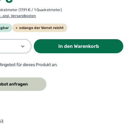
adratmeter
(17,91 € / 1 Quadratmeter)
t. zzgl. Versandkosten
ügbar
solange der Vorrat reicht
Anzahl: Gib den gewünschten Wert ein od
In den Warenkorb
 Angebot für dieses Produkt an.
bot anfragen
53