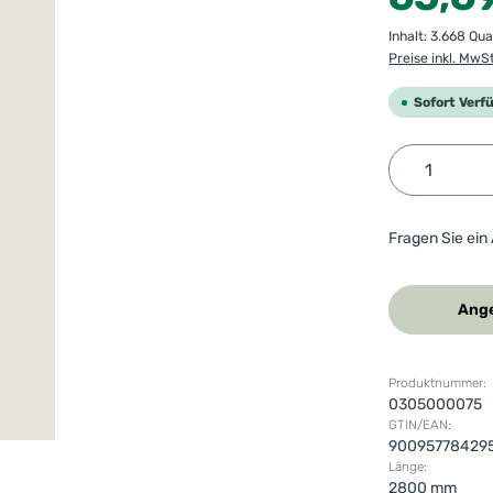
Inhalt:
3.668 Qu
Preise inkl. MwS
Sofort Verf
Produkt 
Fragen Sie ein
Ange
Produktnummer:
0305000075
GTIN/EAN:
90095778429
Länge:
2800 mm