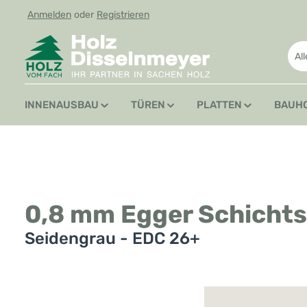
Anmelden
oder
Registrieren
 Hauptinhalt springen
Zur Suche springen
Zur Hauptnavigation springen
Al
INNENAUSBAU
TÜREN
PLATTEN
BAUH
0,8 mm Egger Schichts
Seidengrau - EDC 26+
Bildergalerie überspringen