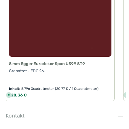
8 mm Egger Eurodekor Span U399 ST9
Granatrot - EDC 26+
Inhalt:
5.796 Quadratmeter
(20,77 € / 1 Quadratmeter)
I
Regulärer Preis:
R
120,36 €
1
S
S
o
o
f
f
o
o
r
r
t
t
Kontakt
v
v
e
e
r
r
f
f