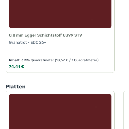
0,8 mm Egger Schichtstoff U399 ST9
Granatrot - EDC 26+
Inhalt:
3.996 Quadratmeter
(18,62 € / 1 Quadratmeter)
Regulärer Preis:
74,41 €
Produktgalerie überspringen
Platten
1
G