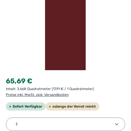
Regulärer Preis:
65,69 €
Inhalt:
3.668 Quadratmeter
(17,91 € / 1 Quadratmeter)
Preise inkl. MwSt. zzgl. Versandkosten
Sofort Verfügbar
solange der Vorrat reicht
Produkt Anzahl: Gib den gewünschten Wert ein ode