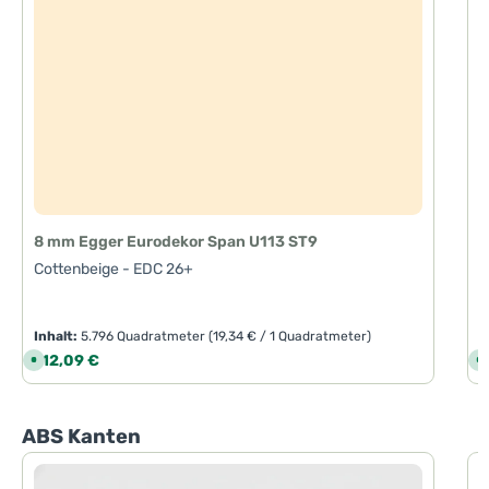
8 mm Egger Eurodekor Span U113 ST9
Cottenbeige - EDC 26+
Inhalt:
5.796 Quadratmeter
(19,34 € / 1 Quadratmeter)
I
Regulärer Preis:
R
112,09 €
1
S
S
o
o
f
f
o
o
r
r
t
t
Produktgalerie überspringen
ABS Kanten
v
v
e
e
r
r
f
f