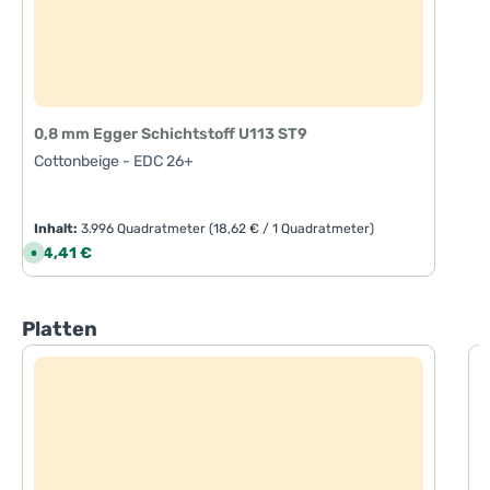
0,8 mm Egger Schichtstoff U113 ST9
Cottonbeige - EDC 26+
Inhalt:
3.996 Quadratmeter
(18,62 € / 1 Quadratmeter)
Regulärer Preis:
74,41 €
S
o
f
o
r
t
Produktgalerie überspringen
Platten
v
e
r
f
1
ü
g
C
b
a
r
,
L
i
e