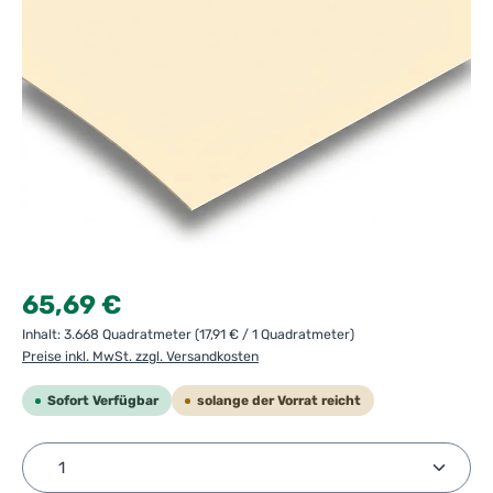
Regulärer Preis:
65,69 €
Inhalt:
3.668 Quadratmeter
(17,91 € / 1 Quadratmeter)
Preise inkl. MwSt. zzgl. Versandkosten
Sofort Verfügbar
solange der Vorrat reicht
Produkt Anzahl: Gib den gewünschten Wert ein ode