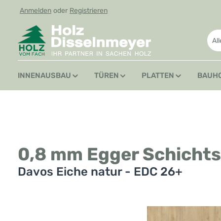
Anmelden
oder
Registrieren
 Hauptinhalt springen
Zur Suche springen
Zur Hauptnavigation springen
Al
INNENAUSBAU
TÜREN
PLATTEN
BAUH
0,8 mm Egger Schichts
Davos Eiche natur - EDC 26+
Bildergalerie überspringen