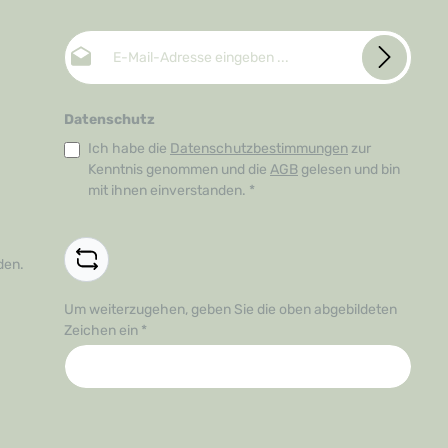
E-Mail-Adresse*
Datenschutz
Ich habe die
Datenschutzbestimmungen
zur
Kenntnis genommen und die
AGB
gelesen und bin
mit ihnen einverstanden.
*
den.
Um weiterzugehen, geben Sie die oben abgebildeten
Zeichen ein
*