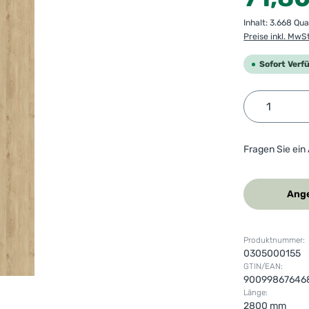
Inhalt:
3.668 Qu
Preise inkl. MwS
Sofort Verf
Produkt 
Fragen Sie ein
Ange
Produktnummer:
0305000155
GTIN/EAN:
90099867646
Länge:
2800 mm