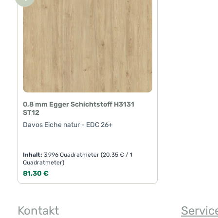
0,8 mm Egger Schichtstoff H3131
ST12
Davos Eiche natur - EDC 26+
Inhalt:
3.996 Quadratmeter
(20,35 € / 1
Quadratmeter)
Regulärer Preis:
81,30 €
Produkt Anzahl: Gib den gewünschte
Kontakt
Servic