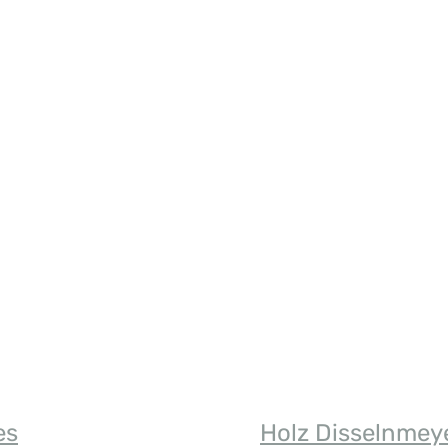
n Wert ein oder benutze die Schaltfläch
es
Holz Disselnmey