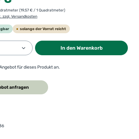
adratmeter
(19,57 € / 1 Quadratmeter)
t. zzgl. Versandkosten
ügbar
solange der Vorrat reicht
Anzahl: Gib den gewünschten Wert ein od
In den Warenkorb
 Angebot für dieses Produkt an.
bot anfragen
86