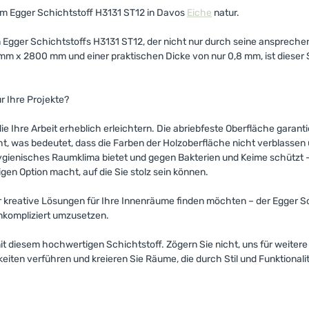
 mm Egger Schichtstoff H3131 ST12 in Davos
Eiche
natur.
Egger Schichtstoffs H3131 ST12, der nicht nur durch seine anspreche
 mm x 2800 mm und einer praktischen Dicke von nur 0,8 mm, ist dieser
r Ihre Projekte?
e Ihre Arbeit erheblich erleichtern. Die abriebfeste Oberfläche garant
techt, was bedeutet, dass die Farben der Holzoberfläche nicht verblasse
 hygienisches Raumklima bietet und gegen Bakterien und Keime schützt 
gen Option macht, auf die Sie stolz sein können.
er kreative Lösungen für Ihre Innenräume finden möchten – der Egger Sc
unkompliziert umzusetzen.
 diesem hochwertigen Schichtstoff. Zögern Sie nicht, uns für weitere I
eiten verführen und kreieren Sie Räume, die durch Stil und Funktionali