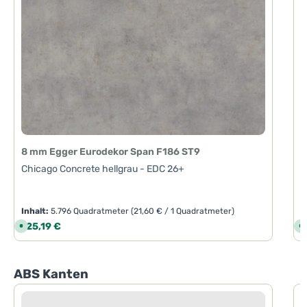
8 mm Egger Eurodekor Span F186 ST9
Chicago Concrete hellgrau - EDC 26+
Inhalt:
5.796 Quadratmeter
(21,60 € / 1 Quadratmeter)
I
Regulärer Preis:
R
125,19 €
1
S
S
o
o
f
f
o
o
r
r
t
t
Produktgalerie überspringen
ABS Kanten
v
v
e
e
r
r
f
f