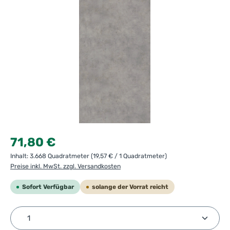
Regulärer Preis:
71,80 €
Inhalt:
3.668 Quadratmeter
(19,57 € / 1 Quadratmeter)
Preise inkl. MwSt. zzgl. Versandkosten
Sofort Verfügbar
solange der Vorrat reicht
Produkt Anzahl: Gib den gewünschten Wert ein ode