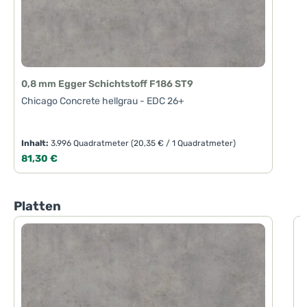
0,8 mm Egger Schichtstoff F186 ST9
Chicago Concrete hellgrau - EDC 26+
Inhalt:
3.996 Quadratmeter
(20,35 € / 1 Quadratmeter)
Regulärer Preis:
81,30 €
Produktgalerie überspringen
Platten
1
C