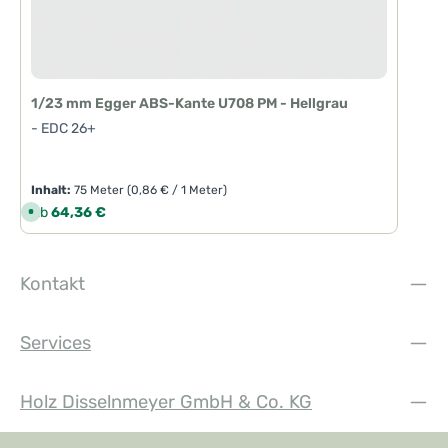
1/23 mm Egger ABS-Kante U708 PM - Hellgrau
- EDC 26+
Inhalt:
75 Meter
(0,86 € / 1 Meter)
Regulärer Preis:
Ab
64,36 €
S
o
f
o
r
t
Kontakt
v
e
r
f
ü
Services
g
b
a
r
,
Holz Disselnmeyer GmbH & Co. KG
L
i
e
f