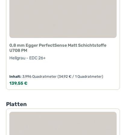
0,8 mm Egger PerfectSense Matt Schichtstoffe
U708 PM
Hellgrau - EDC 26+
Inhalt:
3.996 Quadratmeter
(34,92 € / 1 Quadratmeter)
Regulärer Preis:
139,55 €
Produktgalerie überspringen
Platten