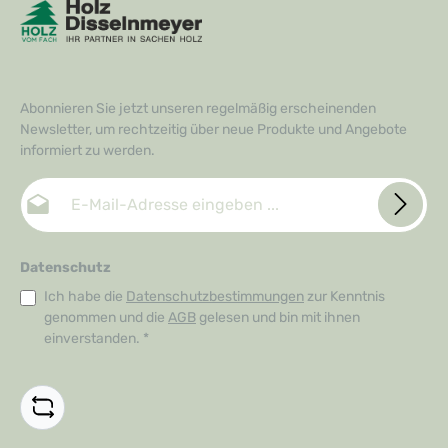
e
r
z
e
i
t
:
1
-
Abonnieren Sie jetzt unseren regelmäßig erscheinenden
3
T
Newsletter, um rechtzeitig über neue Produkte und Angebote
a
g
informiert zu werden.
e
E-Mail-Adresse*
Datenschutz
Ich habe die
Datenschutzbestimmungen
zur Kenntnis
genommen und die
AGB
gelesen und bin mit ihnen
einverstanden.
*