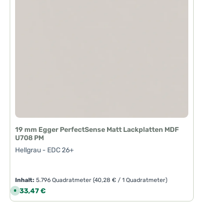
19 mm Egger PerfectSense Matt Lackplatten MDF
U708 PM
Hellgrau - EDC 26+
Inhalt:
5.796 Quadratmeter
(40,28 € / 1 Quadratmeter)
Regulärer Preis:
233,47 €
S
o
f
o
r