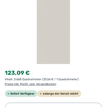
Regulärer Preis:
123,09 €
Inhalt:
3.668 Quadratmeter
(33,56 € / 1 Quadratmeter)
Preise inkl. MwSt. zzgl. Versandkosten
Sofort Verfügbar
solange der Vorrat reicht
Produkt Anzahl: Gib den gewünschten Wert ein ode