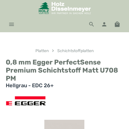
Zum Hauptinhalt springen
Waren
Platten
Schichtstoffplatten
0,8 mm Egger PerfectSense
Premium Schichtstoff Matt U708
PM
Hellgrau - EDC 26+
Bildergalerie überspringen