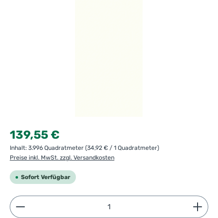
Regulärer Preis:
139,55 €
Inhalt:
3.996 Quadratmeter
(34,92 € / 1 Quadratmeter)
Preise inkl. MwSt. zzgl. Versandkosten
Sofort Verfügbar
Produkt Anzahl: Gib den gewünschten Wert ein ode