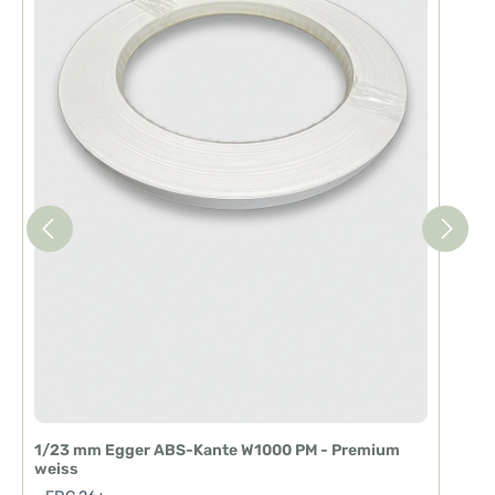
i
e
f
e
r
z
e
i
t
:
1
-
3
T
a
g
e
1/23 mm Egger ABS-Kante W1000 PM - Premium
weiss