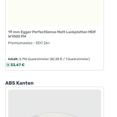
19 mm Egger PerfectSense Matt Lackplatten MDF
W1000 PM
Premiumweiss - EDC 26+
Inhalt:
5.796 Quadratmeter
(40,28 € / 1 Quadratmeter)
Regulärer Preis:
233,47 €
S
o
f
o
r
t
Produktgalerie überspringen
ABS Kanten
v
e
r
f
ü
g
b
a
r
,
L