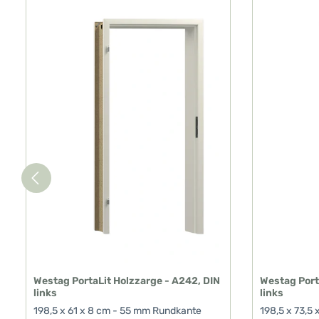
Westag PortaLit Holzzarge - A242, DIN
Westag Port
links
links
198,5 x 61 x 8 cm - 55 mm Rundkante
198,5 x 73,5