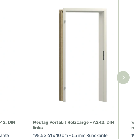
42, DIN
Westag PortaLit Holzzarge - A242, DIN
Wes
links
rec
kante
198,5 x 61 x 10 cm - 55 mm Rundkante
198