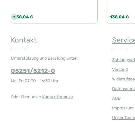
Regulärer Preis:
Regulärer Pre
138,04 €
138,04 €
S
o
f
o
r
Produkt Anzahl: Gib den gewünschte
Produk
t
Kontakt
Servic
v
e
r
f
ü
g
Unterstützung und Beratung unter:
Zahlungsar
b
a
r
Versand
05251/5212-0
,
L
i
Widerrufsb
Mo-Fr: 07:30 - 16:30 Uhr
e
f
Datenschut
e
r
z
Oder über unser
Kontaktformular
.
AGB
e
i
t
Impressum
:
1
Unser Team
-
3
T
a
g