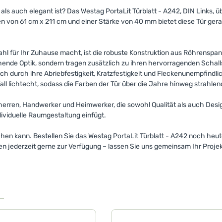
 als auch elegant ist? Das Westag PortaLit Türblatt - A242, DIN Links, 
 von 61 cm x 211 cm und einer Stärke von 40 mm bietet diese Tür gera
hl für Ihr Zuhause macht, ist die robuste Konstruktion aus Röhrenspan, 
chende Optik, sondern tragen zusätzlich zu ihren hervorragenden Schal
ich durch ihre Abriebfestigkeit, Kratzfestigkeit und Fleckenunempfindli
all lichtecht, sodass die Farben der Tür über die Jahre hinweg strahlen
uherren, Handwerker und Heimwerker, die sowohl Qualität als auch Desig
ndividuelle Raumgestaltung einfügt.
en kann. Bestellen Sie das Westag PortaLit Türblatt - A242 noch heut
nen jederzeit gerne zur Verfügung – lassen Sie uns gemeinsam Ihr Projek