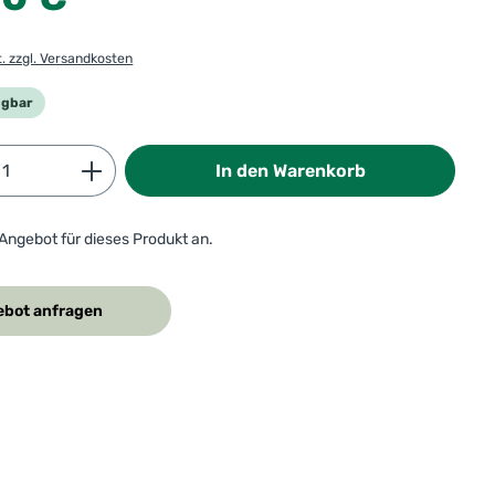
t. zzgl. Versandkosten
ügbar
Anzahl: Gib den gewünschten Wert ein od
In den Warenkorb
 Angebot für dieses Produkt an.
bot anfragen