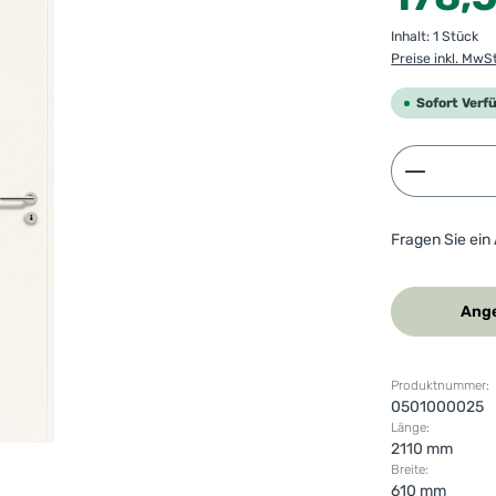
Inhalt:
1 Stück
Preise inkl. MwS
Sofort Verf
Produkt 
Fragen Sie ein
Ange
Produktnummer:
0501000025
Länge:
2110 mm
Breite:
610 mm