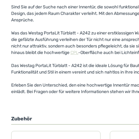
Sind Sie auf der Suche nach einer Innentür, die sowohl funktional
Design, das jedem Raum Charakter verleiht. Mit den Abmessungen
Ansprüche.
Was das Westag PortaLit Türblatt - A242 zu einer erstklassigen Wa
die gefälzte Ausführung verleihen der Tür nicht nur eine anspre
nicht nur attraktiv, sondern auch besonders pflegeleicht, da sie s
hinaus bleibt die hochwertige
CPL
-Oberfläche auch bei Lichteinf
Das Westag PortaLit Türblatt - A242 ist die ideale Lösung für Ba
Funktionalität und Stil in einem vereint und sich nahtlos in Ihre i
Erleben Sie den Unterschied, den eine hochwertige Innentür mach
einlädt. Bei Fragen oder für weitere Informationen stehen wir Ih
Zubehör
Produktgalerie überspringen