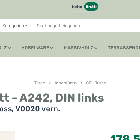
Netto
Brutto
le Kategorien
OLZ
HOBELWARE
MASSIVHOLZ
TERRASSEND
Türen
Innentüren
CPL Türen
t - A242, DIN links
oss, V0020 vern.
Regulärer Preis
178,