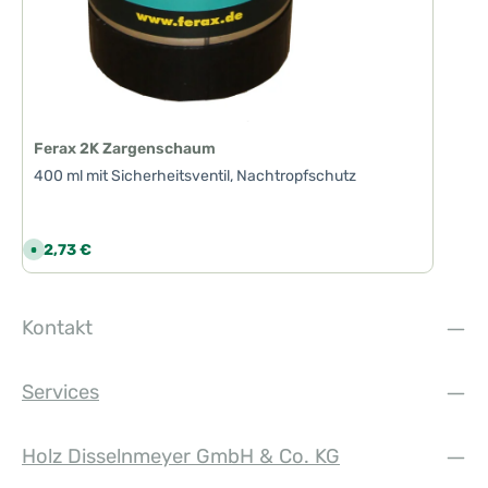
Ferax 2K Zargenschaum
400 ml mit Sicherheitsventil, Nachtropfschutz
Regulärer Preis:
22,73 €
S
o
f
o
r
t
Kontakt
v
e
r
f
ü
Services
g
b
a
r
,
Holz Disselnmeyer GmbH & Co. KG
L
i
e