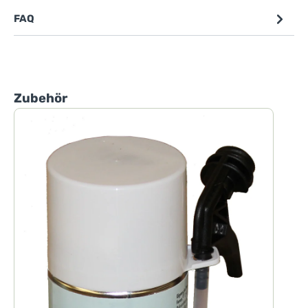
FAQ
Produktgalerie überspringen
Zubehör