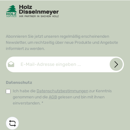
f
e
r
z
e
i
t
:
1
-
Abonnieren Sie jetzt unseren regelmäßig erscheinenden
3
T
Newsletter, um rechtzeitig über neue Produkte und Angebote
a
g
informiert zu werden.
e
E-Mail-Adresse*
Datenschutz
Ich habe die
Datenschutzbestimmungen
zur Kenntnis
genommen und die
AGB
gelesen und bin mit ihnen
einverstanden.
*