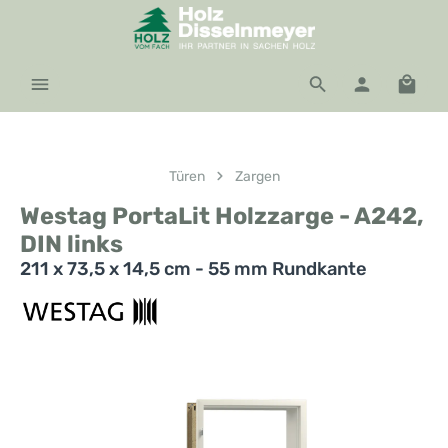
Zum Hauptinhalt springen
Waren
Türen
Zargen
Westag PortaLit Holzzarge - A242,
DIN links
211 x 73,5 x 14,5 cm - 55 mm Rundkante
Bildergalerie überspringen