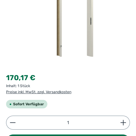
Regulärer Preis:
170,17 €
Inhalt:
1 Stück
Preise inkl. MwSt. zzgl. Versandkosten
Sofort Verfügbar
Produkt Anzahl: Gib den gewünschten Wert ein ode