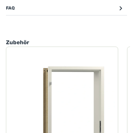
FAQ
Produktgalerie überspringen
Zubehör
W
1