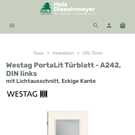
Zum Hauptinhalt springen
Waren
Türen
Innentüren
CPL Türen
Westag PortaLit Türblatt - A242,
DIN links
mit Lichtausschnitt, Eckige Kante
Bildergalerie überspringen