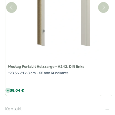
Westag PortaLit Holzzarge - A242, DIN links
198,5 x 61 x 8 cm - 55 mm Rundkante
Regulärer Preis:
R
138,04 €
1
S
o
f
o
r
t
Kontakt
v
e