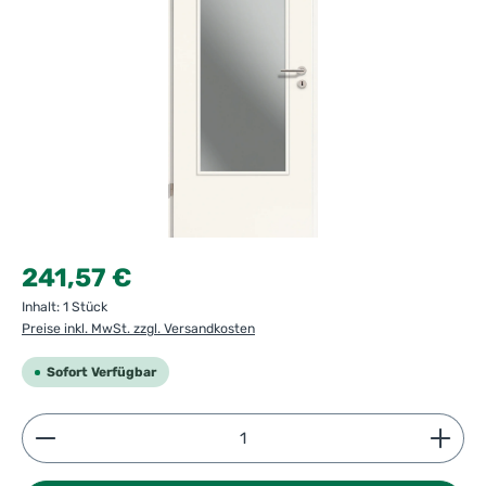
Regulärer Preis:
241,57 €
Inhalt:
1 Stück
Preise inkl. MwSt. zzgl. Versandkosten
Sofort Verfügbar
Produkt Anzahl: Gib den gewünschten Wert ein ode