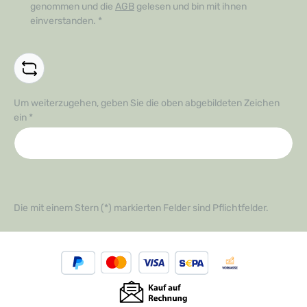
genommen und die
AGB
gelesen und bin mit ihnen
einverstanden.
*
Um weiterzugehen, geben Sie die oben abgebildeten Zeichen
ein
*
Die mit einem Stern (*) markierten Felder sind Pflichtfelder.