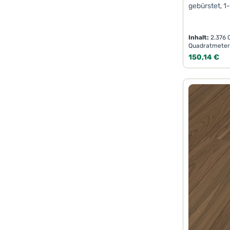
gebürstet, 1
Inhalt:
2.376
Quadratmeter
Regulärer Pr
150,14 €
Produk