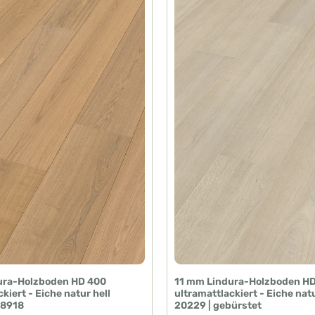
ura-Holzboden HD 400
11 mm Lindura-Holzboden H
kiert - Eiche natur hell
ultramattlackiert - Eiche nat
08918
20229 | gebürstet