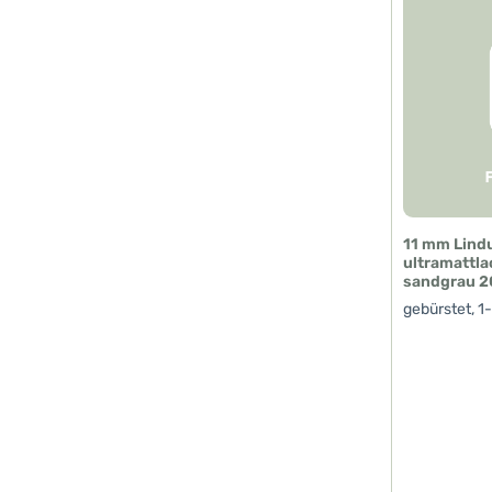
11 mm Lind
ultramattlac
sandgrau 2
gebürstet, 1