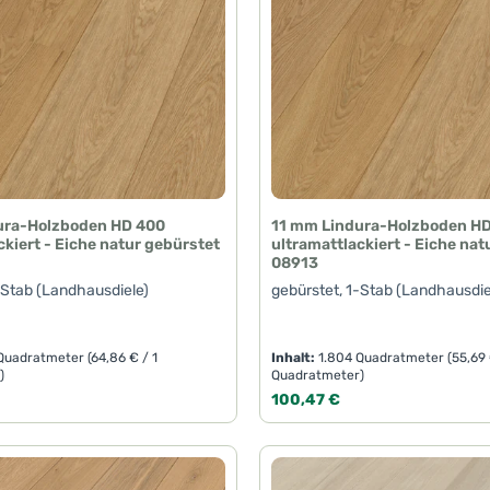
ura-Holzboden HD 400
11 mm Lindura-Holzboden H
ckiert - Eiche natur gebürstet
ultramattlackiert - Eiche nat
08913
-Stab (Landhausdiele)
gebürstet, 1-Stab (Landhausdie
 Quadratmeter
(64,86 € / 1
Inhalt:
1.804 Quadratmeter
(55,69 
)
Quadratmeter)
eis:
Regulärer Preis:
100,47 €
t Anzahl: Gib den gewünschten Wert ein 
Produkt Anzahl: 