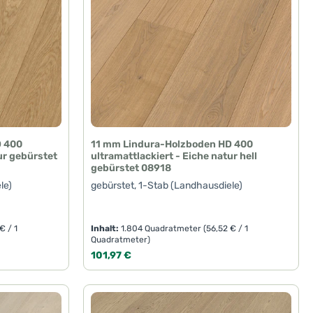
D 400
11 mm Lindura-Holzboden HD 400
ur gebürstet
ultramattlackiert - Eiche natur hell
gebürstet 08918
le)
gebürstet, 1-Stab (Landhausdiele)
€ / 1
Inhalt:
1.804 Quadratmeter
(56,52 € / 1
Quadratmeter)
Regulärer Preis:
101,97 €
oder benutze die Schaltflächen um die A
Gib den gewünschten Wert ein oder benut
Produkt Anzahl: Gib den ge