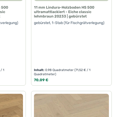
S 500
11 mm Lindura-Holzboden HS 500
ssic
ultramattlackiert - Eiche classic
t
lehmbraun 20233 | gebürstet
tverlegung)
gebürstet, 1-Stab (für Fischgrätverlegung)
 / 1
Inhalt:
0.98 Quadratmeter
(71,52 € / 1
Quadratmeter)
Regulärer Preis:
70,09 €
oder benutze die Schaltflächen um die A
Gib den gewünschten Wert ein oder benut
Produkt Anzahl: Gib den ge