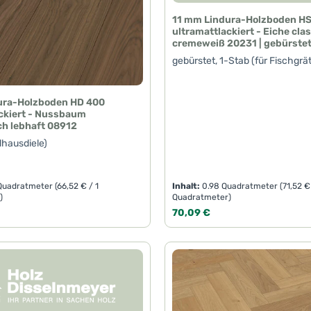
11 mm Lindura-Holzboden H
ultramattlackiert - Eiche cla
cremeweiß 20231 | gebürste
gebürstet, 1-Stab (für Fischgrä
ura-Holzboden HD 400
ckiert - Nussbaum
ch lebhaft 08912
dhausdiele)
 Quadratmeter
(66,52 € / 1
Inhalt:
0.98 Quadratmeter
(71,52 €
)
Quadratmeter)
eis:
Regulärer Preis:
70,09 €
t Anzahl: Gib den gewünschten Wert ein 
Produkt Anzahl: 