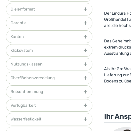
Dielenformat
Der Lindura Ho
Großhandel füh
Garantie
alle, die höch
Kanten
Das Geheimnis 
extrem druckst
Klicksystem
Ausstrahlung 
Nutzungsklassen
Als Ihr Großha
Lieferung zur 
Oberflächenveredelung
Bodens zu üb
Rutschhemmung
Verfügbarkeit
Ihr Ans
Wasserfestigkeit