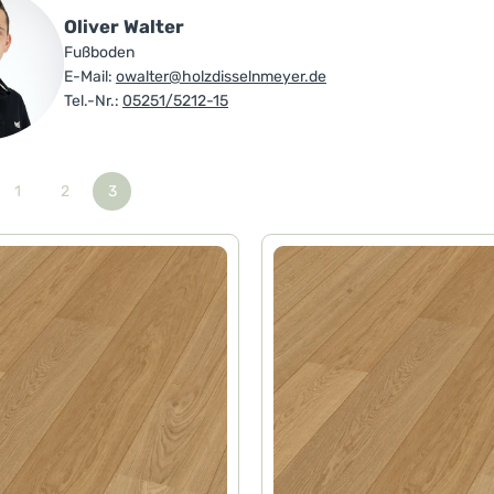
Oliver Walter
Fußboden
E-Mail:
owalter@holzdisselnmeyer.de
Tel.-Nr.:
05251/5212-15
1
2
3
Seite
Seite
Seite