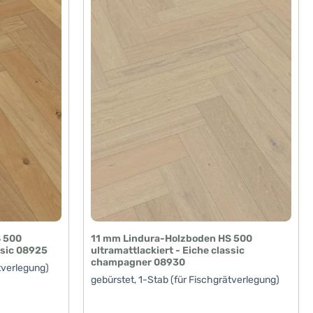
S 500
11 mm Lindura-Holzboden HS 500
ssic 08925
ultramattlackiert - Eiche classic
champagner 08930
tverlegung)
gebürstet, 1-Stab (für Fischgrätverlegung)