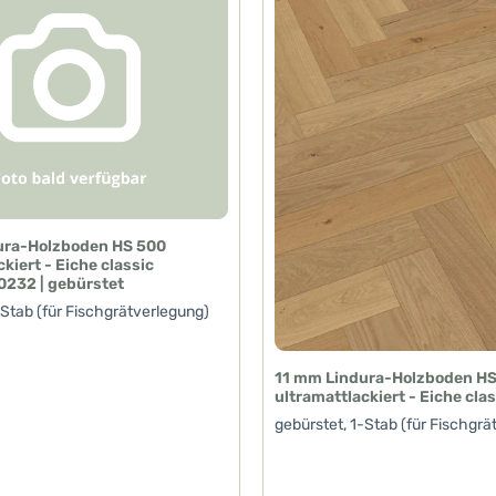
ura-Holzboden HS 500
kiert - Eiche classic
0232 | gebürstet
-Stab (für Fischgrätverlegung)
11 mm Lindura-Holzboden H
ultramattlackiert - Eiche cla
gebürstet, 1-Stab (für Fischgrä