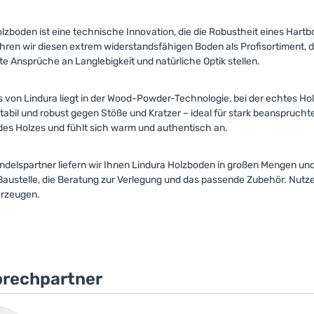
lzboden ist eine technische Innovation, die die Robustheit eines Hartbo
ren wir diesen extrem widerstandsfähigen Boden als Profisortiment, das
ste Ansprüche an Langlebigkeit und natürliche Optik stellen.
von Lindura liegt in der Wood-Powder-Technologie, bei der echtes Holz
abil und robust gegen Stöße und Kratzer – ideal für stark beansprucht
des Holzes und fühlt sich warm und authentisch an.
ndelspartner liefern wir Ihnen Lindura Holzboden in großen Mengen und 
Baustelle, die Beratung zur Verlegung und das passende Zubehör. Nutze
erzeugen.
prechpartner