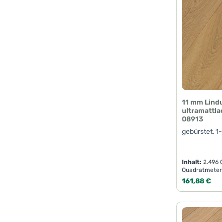
11 mm Lind
ultramattla
08913
gebürstet, 1
Inhalt:
2.496
Quadratmeter
Regulärer Pr
161,88 €
Produk