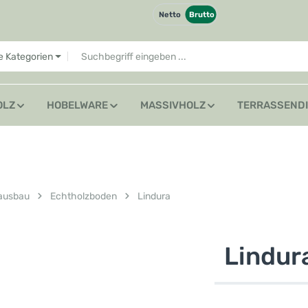
Netto
Brutto
le Kategorien
OLZ
HOBELWARE
MASSIVHOLZ
TERRASSEND
ausbau
Echtholzboden
Lindura
Lindur