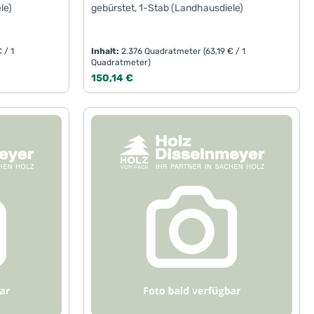
le)
gebürstet, 1-Stab (Landhausdiele)
€ / 1
Inhalt:
2.376 Quadratmeter
(63,19 € / 1
Quadratmeter)
Regulärer Preis:
150,14 €
oder benutze die Schaltflächen um die A
Gib den gewünschten Wert ein oder benut
Produkt Anzahl: Gib den ge