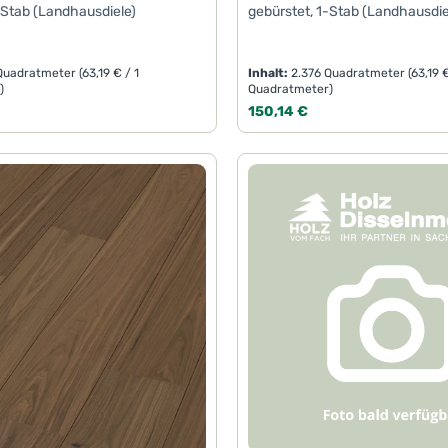
-Stab (Landhausdiele)
gebürstet, 1-Stab (Landhausdie
 Quadratmeter
(63,19 € / 1
Inhalt:
2.376 Quadratmeter
(63,19 
)
Quadratmeter)
eis:
Regulärer Preis:
150,14 €
t Anzahl: Gib den gewünschten Wert ein 
Produkt Anzahl: 