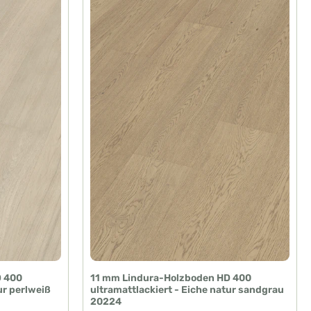
D 400
11 mm Lindura-Holzboden HD 400
ur perlweiß
ultramattlackiert - Eiche natur sandgrau
20224