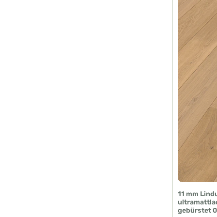
11 mm Lind
ultramattlac
gebürstet 