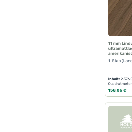
11 mm Lind
ultramattla
amerikanis
1-Stab (Lan
Inhalt:
2.376
Quadratmeter
Regulärer Pr
158,06 €
Produk