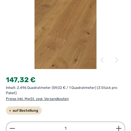
Regulärer Preis:
147,32 €
Inhalt:
2.496 Quadratmeter
(59,02 € / 1 Quadratmeter)
(3 Stück pro
Paket)
Preise inkl. MwSt. zzgl. Versandkosten
auf Bestellung
Produkt Anzahl: Gib den gewünschten Wert ein ode