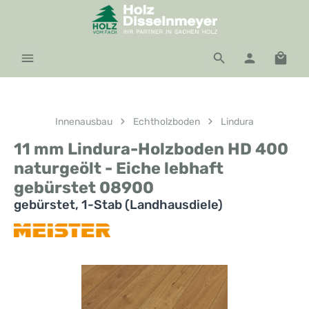
Zum Hauptinhalt springen
Waren
Innenausbau
Echtholzboden
Lindura
11 mm Lindura-Holzboden HD 400
naturgeölt - Eiche lebhaft
gebürstet 08900
gebürstet, 1-Stab (Landhausdiele)
Bildergalerie überspringen