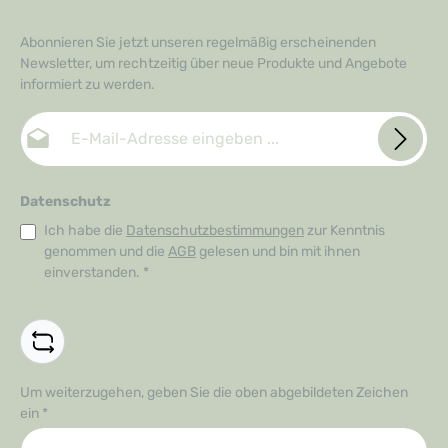
Abonnieren Sie jetzt unseren regelmäßig erscheinenden
Newsletter, um rechtzeitig über neue Produkte und Angebote
informiert zu werden.
E-Mail-Adresse*
Datenschutz
Ich habe die
Datenschutzbestimmungen
zur Kenntnis
genommen und die
AGB
gelesen und bin mit ihnen
einverstanden.
*
Um weiterzugehen, geben Sie die oben abgebildeten Zeichen
ein
*