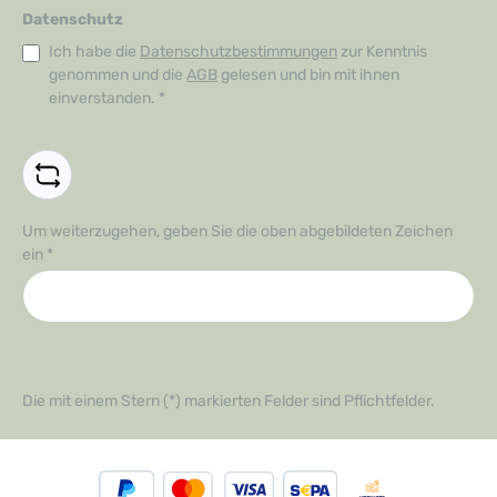
Datenschutz
Ich habe die
Datenschutzbestimmungen
zur Kenntnis
genommen und die
AGB
gelesen und bin mit ihnen
einverstanden.
*
Um weiterzugehen, geben Sie die oben abgebildeten Zeichen
ein
*
Die mit einem Stern (*) markierten Felder sind Pflichtfelder.