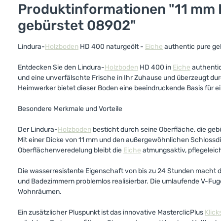
Produktinformationen "11 mm 
gebürstet 08902"
Lindura-
Holzboden
HD 400 naturgeölt -
Eiche
authentic pure ge
Entdecken Sie den Lindura-
Holzboden
HD 400 in
Eiche
authentic
und eine unverfälschte Frische in Ihr Zuhause und überzeugt dur
Heimwerker bietet dieser Boden eine beeindruckende Basis für 
Besondere Merkmale und Vorteile
Der Lindura-
Holzboden
besticht durch seine Oberfläche, die geb
Mit einer Dicke von 11 mm und den außergewöhnlichen Schlossd
Oberflächenveredelung bleibt die
Eiche
atmungsaktiv, pflegeleic
Die wasserresistente Eigenschaft von bis zu 24 Stunden macht 
und Badezimmern problemlos realisierbar. Die umlaufende V-Fuge
Wohnräumen.
Ein zusätzlicher Pluspunkt ist das innovative MasterclicPlus
Klic