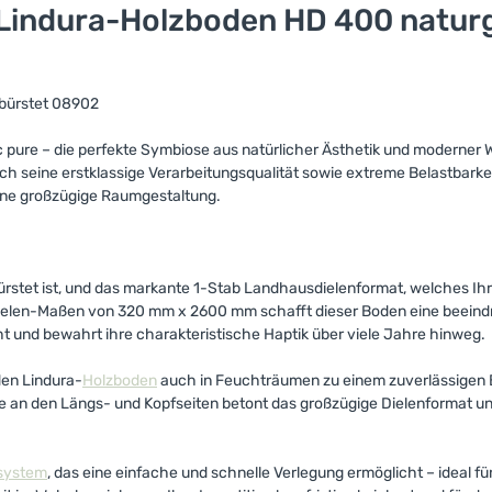
Lindura-Holzboden HD 400 naturge
bürstet 08902
 pure – die perfekte Symbiose aus natürlicher Ästhetik und moderner 
ch seine erstklassige Verarbeitungsqualität sowie extreme Belastbarke
eine großzügige Raumgestaltung.
ürstet ist, und das markante 1-Stab Landhausdielenformat, welches Ih
ielen-Maßen von 320 mm x 2600 mm schafft dieser Boden eine beeind
ht und bewahrt ihre charakteristische Haptik über viele Jahre hinweg.
den Lindura-
Holzboden
auch in Feuchträumen zu einem zuverlässigen B
 an den Längs- und Kopfseiten betont das großzügige Dielenformat und
ksystem
, das eine einfache und schnelle Verlegung ermöglicht – ideal für