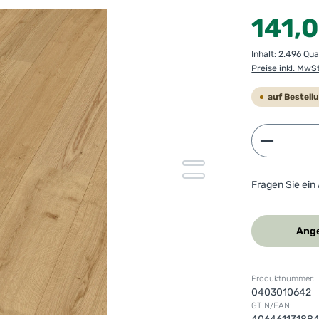
Regulärer Preis
141,
Inhalt:
2.496 Qu
Preise inkl. MwS
auf Bestell
Produkt 
Fragen Sie ein
Ange
Produktnummer:
0403010642
GTIN/EAN: