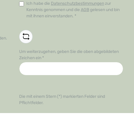
Ich habe die
Datenschutzbestimmungen
zur
Kenntnis genommen und die
AGB
gelesen und bin
mit ihnen einverstanden.
*
den.
Um weiterzugehen, geben Sie die oben abgebildeten
Zeichen ein
*
Die mit einem Stern (*) markierten Felder sind
Pflichtfelder.