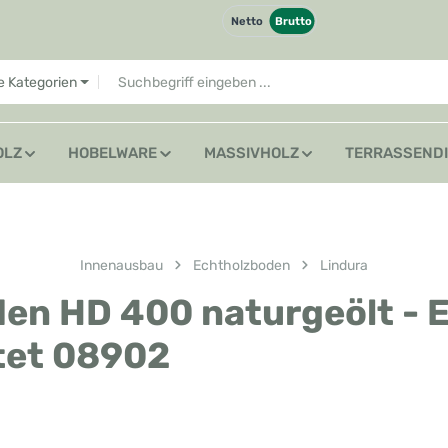
Netto
Brutto
le Kategorien
OLZ
HOBELWARE
MASSIVHOLZ
TERRASSEND
Innenausbau
Echtholzboden
Lindura
en HD 400 naturgeölt - 
tet 08902