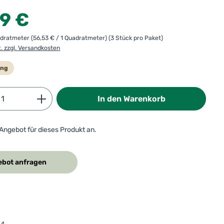
:
09 €
adratmeter
(56,53 € / 1 Quadratmeter)
(3 Stück pro Paket)
t. zzgl. Versandkosten
ung
Anzahl: Gib den gewünschten Wert ein od
In den Warenkorb
 Angebot für dieses Produkt an.
bot anfragen