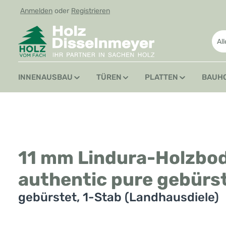
Anmelden
oder
Registrieren
 Hauptinhalt springen
Zur Suche springen
Zur Hauptnavigation springen
Al
INNENAUSBAU
TÜREN
PLATTEN
BAUH
11 mm Lindura-Holzbod
authentic pure gebürs
gebürstet, 1-Stab (Landhausdiele)