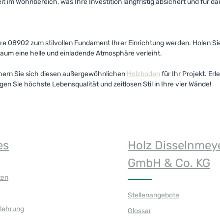
it im Wohnbereich, was Ihre Investition langfristig absichert und für
e 08902 zum stilvollen Fundament Ihrer Einrichtung werden. Holen Sie 
aum eine helle und einladende Atmosphäre verleiht.
ichern Sie sich diesen außergewöhnlichen
Holzboden
für Ihr Projekt. Er
en Sie höchste Lebensqualität und zeitlosen Stil in Ihre vier Wände!
es
Holz Disselnmey
GmbH & Co. KG
ten
Stellenangebote
elehrung
Glossar