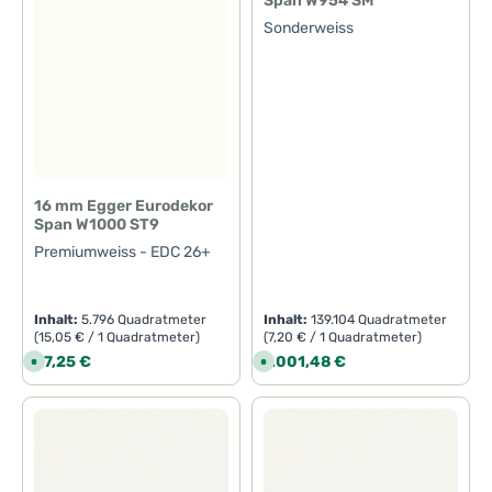
Span W954 SM
z
e
Sonderweiss
i
t
:
1
-
3
T
a
g
e
16 mm Egger Eurodekor
Span W1000 ST9
Premiumweiss - EDC 26+
Inhalt:
5.796 Quadratmeter
Inhalt:
139.104 Quadratmeter
(15,05 € / 1 Quadratmeter)
(7,20 € / 1 Quadratmeter)
Regulärer Preis:
Regulärer Preis:
87,25 €
1.001,48 €
S
S
o
o
f
f
o
o
r
r
t
t
v
v
e
e
r
r
f
f