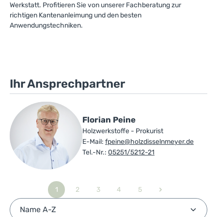
Werkstatt. Profitieren Sie von unserer Fachberatung zur
richtigen Kantenanleimung und den besten
Anwendungstechniken.
Ihr Ansprechpartner
Florian Peine
Holzwerkstoffe - Prokurist
E-Mail:
fpeine@holzdisselnmeyer.de
Tel.-Nr.:
05251/5212-21
1
2
3
4
5
Seite
Seite
Seite
Seite
Seite