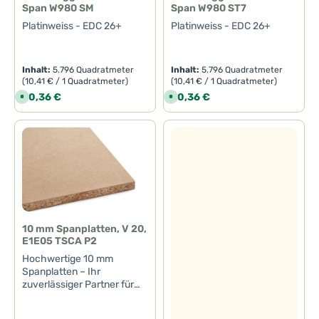
Span W980 SM
Span W980 ST7
Platinweiss - EDC 26+
Platinweiss - EDC 26+
Inhalt:
5.796 Quadratmeter
Inhalt:
5.796 Quadratmeter
(10,41 € / 1 Quadratmeter)
(10,41 € / 1 Quadratmeter)
Regulärer Preis:
Regulärer Preis:
60,36 €
60,36 €
S
S
o
o
f
f
o
o
r
r
t
t
v
v
e
e
r
r
f
f
ü
ü
g
g
b
b
a
a
r
r
,
,
10 mm Spanplatten, V 20,
L
L
E1E05 TSCA P2
i
i
e
e
Hochwertige 10 mm
f
f
e
e
Spanplatten – Ihr
r
r
zuverlässiger Partner für
z
z
e
e
kreative und nachhaltige
i
i
ProjekteEntdecken Sie die
t
t
:
: