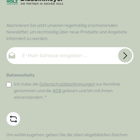
Abonnieren Sie jetzt unseren regelmäßig erscheinenden
Newsletter, um rechtzeitig über neue Produkte und Angebote
informiert zu werden.
E-Mail-Adresse*
Datenschutz
Ich habe die
Datenschutzbestimmungen
zur Kenntnis
genommen und die
AGB
gelesen und bin mit ihnen
einverstanden.
*
Um weiterzugehen, geben Sie die oben abgebildeten Zeichen