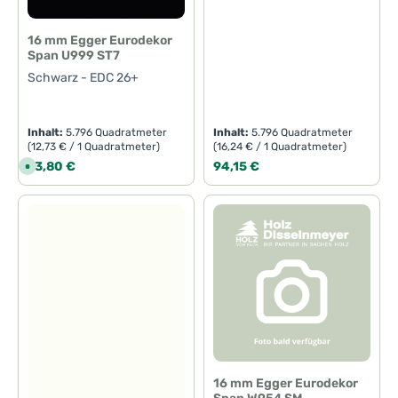
16 mm Egger Eurodekor
Span U999 ST7
Schwarz - EDC 26+
Inhalt:
5.796 Quadratmeter
Inhalt:
5.796 Quadratmeter
(12,73 € / 1 Quadratmeter)
(16,24 € / 1 Quadratmeter)
Regulärer Preis:
Regulärer Preis:
73,80 €
94,15 €
S
o
f
o
r
t
v
e
r
f
ü
g
b
a
r
,
L
i
e
f
e
16 mm Egger Eurodekor
r