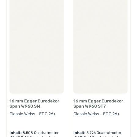
ü
ü
g
g
b
b
a
a
r
r
,
,
L
L
i
i
e
e
f
f
e
e
r
r
z
z
e
e
i
i
t
t
:
:
1
1
-
-
3
3
T
T
a
a
g
g
e
e
16 mm Egger Eurodekor
16 mm Egger Eurodekor
Span W960 SM
Span W960 ST7
Classic Weiss - EDC 26+
Classic Weiss - EDC 26+
Inhalt:
8.508 Quadratmeter
Inhalt:
5.796 Quadratmeter