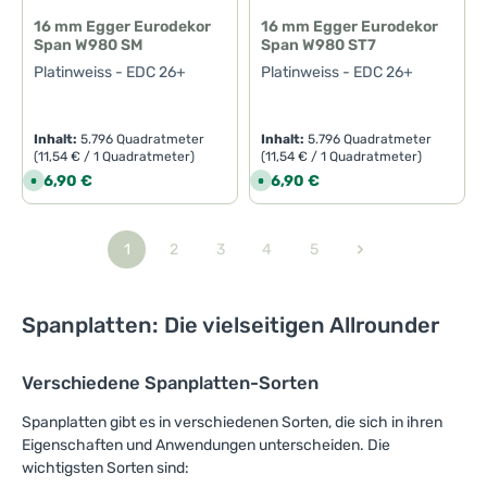
16 mm Egger Eurodekor
16 mm Egger Eurodekor
Span W980 SM
Span W980 ST7
Platinweiss - EDC 26+
Platinweiss - EDC 26+
Inhalt:
5.796 Quadratmeter
Inhalt:
5.796 Quadratmeter
(11,54 € / 1 Quadratmeter)
(11,54 € / 1 Quadratmeter)
Regulärer Preis:
Regulärer Preis:
66,90 €
66,90 €
S
S
o
o
f
f
o
o
r
r
t
t
1
2
3
4
5
Seite
Seite
Seite
Seite
Seite
v
v
e
e
r
r
f
f
ü
ü
Spanplatten: Die vielseitigen Allrounder
g
g
b
b
a
a
r
r
,
,
Verschiedene Spanplatten-Sorten
L
L
i
i
e
e
Spanplatten gibt es in verschiedenen Sorten, die sich in ihren
f
f
e
e
Eigenschaften und Anwendungen unterscheiden. Die
r
r
wichtigsten Sorten sind:
z
z
e
e