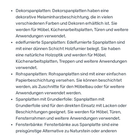
i
i
t
t
:
:
Dekorspanplatten: Dekorspanplatten haben eine
1
1
-
-
dekorative Melaminharzbeschichtung, die in vielen
3
3
verschiedenen Farben und Dekoren erhältlich ist. Sie
T
T
a
a
werden für Möbel, Küchenarbeitsplatten, Türen und weitere
g
g
e
e
Anwendungen verwendet.
edelfurnierte Spanplatten: Edelfurnierte Spanplatten sind
mit einer dünnen Schicht Holzfurnier belegt. Sie haben
eine natürliche Holzoptik und werden für Möbel,
Küchenarbeitsplatten, Treppen und weitere Anwendungen
verwendet.
Rohspanplatten: Rohspanplatten sind mit einer einfachen
Papierbeschichtung versehen. Sie können beschichtet
werden, als Zuschnitte für den Möbelbau oder für weitere
Anwendungen verwendet werden.
Spanplatten mit Grundierfolie: Spanplatten mit
Grundierfolie sind für den direkten Einsatz mit Lacken oder
Beschichtungen geeignet. Sie werden für Möbel, Türen,
Fensterrahmen und weitere Anwendungen verwendet.
Fensterbänke: Fensterbänke aus Spanplatte sind eine
preisgünstige Alternative zu Naturstein oder anderen