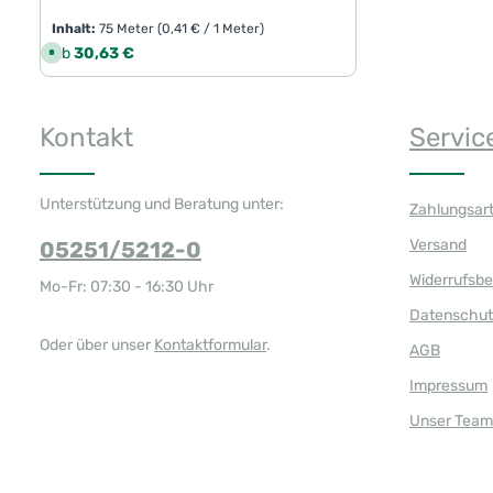
Inhalt:
75 Meter
(0,41 € / 1 Meter)
Regulärer Preis:
Ab
30,63 €
S
o
f
o
r
t
Kontakt
Servic
v
e
r
f
ü
g
Unterstützung und Beratung unter:
Zahlungsar
b
a
r
Versand
05251/5212-0
,
L
i
Widerrufsb
Mo-Fr: 07:30 - 16:30 Uhr
e
f
Datenschut
e
r
z
Oder über unser
Kontaktformular
.
AGB
e
i
t
Impressum
:
1
Unser Team
-
3
T
a
g
e