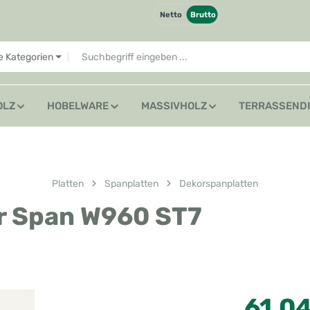
Netto
Brutto
le Kategorien
OLZ
HOBELWARE
MASSIVHOLZ
TERRASSEND
Platten
Spanplatten
Dekorspanplatten
r Span W960 ST7
Regulärer Preis
61,0