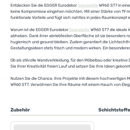
Entdecken Sie die EGGER Eurodekor
Spanplatte
W960 ST7 in eine
keine Kompromisse eingehen möchten. Mit einer Stärke von 19
funktionale Vorteile und fügt sich nahtlos in jedes Raumkonzept e
Warum ist die EGGER Eurodekor
Spanplatte
W960 ST7 die ideale W
abheben. Dank ihrer abriebfesten Oberfläche ist sie besonders 
hygienisch und gesund bleiben. Zudem garantiert die Lichtechthe
Gestaltungsideen stets frisch und modern wirken. Ein besonderes 
Ob als stilvolle Wandverkleidung, für den Möbelbau oder kreativ
Sie Ihrer Kreativität freien Lauf und setzen Sie Ihre Ideen gekonn
Nutzen Sie die Chance, Ihre Projekte mit diesem hochwertigen Ma
W960 ST7. Verwöhnen Sie Ihre Räume mit einem Hauch von Elegan
Zubehör
Schichtstoff
Produktgalerie überspringen