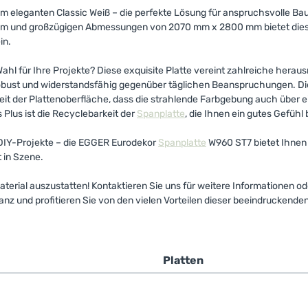
m eleganten Classic Weiß – die perfekte Lösung für anspruchsvolle Ba
 mm und großzügigen Abmessungen von 2070 mm x 2800 mm bietet dies
in.
ahl für Ihre Projekte? Diese exquisite Platte vereint zahlreiche hera
robust und widerstandsfähig gegenüber täglichen Beanspruchungen. Di
it der Plattenoberfläche, dass die strahlende Farbgebung auch über ei
Plus ist die Recyclebarkeit der
Spanplatte
, die Ihnen ein gutes Gefühl
e DIY-Projekte – die EGGER Eurodekor
Spanplatte
W960 ST7 bietet Ihnen 
t in Szene.
terial auszustatten! Kontaktieren Sie uns für weitere Informationen 
z und profitieren Sie von den vielen Vorteilen dieser beeindruckende
e
Platten