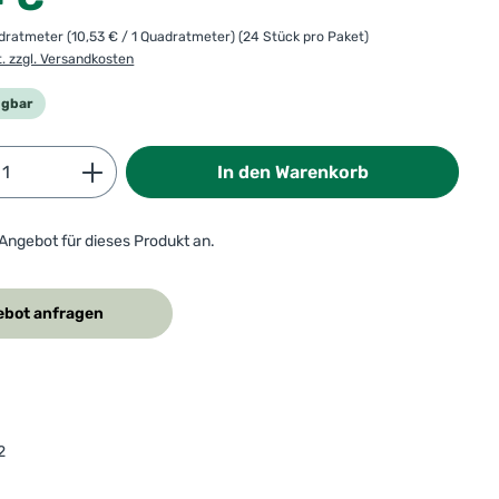
adratmeter
(10,53 € / 1 Quadratmeter)
(24 Stück pro Paket)
t. zzgl. Versandkosten
ügbar
Anzahl: Gib den gewünschten Wert ein od
In den Warenkorb
 Angebot für dieses Produkt an.
bot anfragen
2