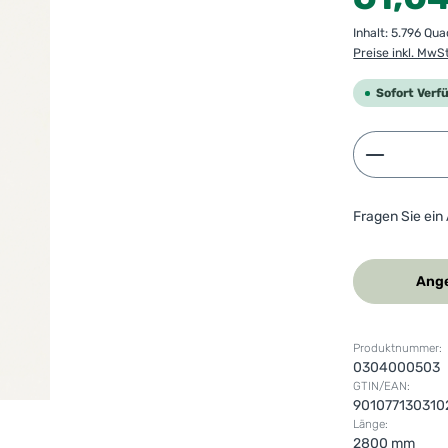
Inhalt:
5.796 Qu
Preise inkl. MwS
Sofort Verf
Produkt 
Fragen Sie ein
Ange
Produktnummer:
0304000503
GTIN/EAN:
901077130310
Länge:
2800 mm