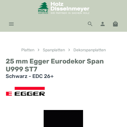
Zum Hauptinhalt springen
Waren
Platten
Spanplatten
Dekorspanplatten
25 mm Egger Eurodekor Span
U999 ST7
Schwarz - EDC 26+
Bildergalerie überspringen