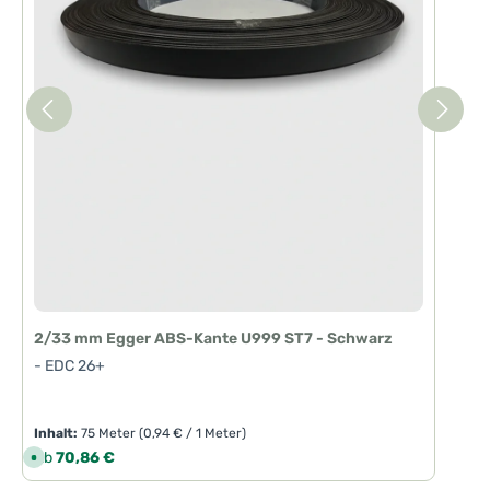
2/33 mm Egger ABS-Kante U999 ST7 - Schwarz
- EDC 26+
Inhalt:
75 Meter
(0,94 € / 1 Meter)
Regulärer Preis:
Ab
70,86 €
S
o
f