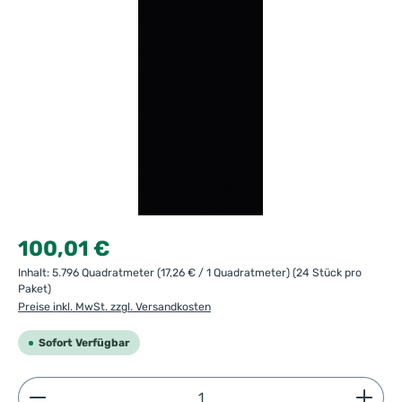
Regulärer Preis:
100,01 €
Inhalt:
5.796 Quadratmeter
(17,26 € / 1 Quadratmeter)
(24 Stück pro
Paket)
Preise inkl. MwSt. zzgl. Versandkosten
Sofort Verfügbar
Produkt Anzahl: Gib den gewünschten Wert ein ode