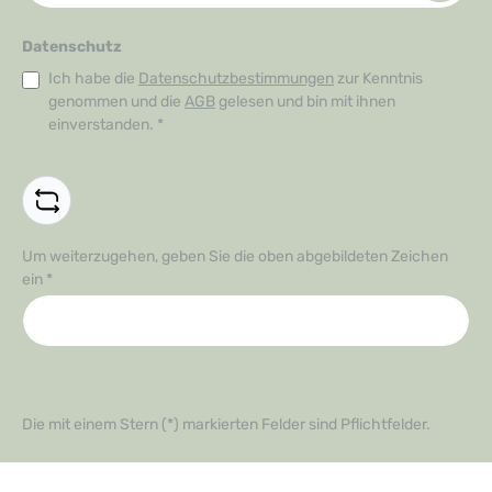
Datenschutz
Ich habe die
Datenschutzbestimmungen
zur Kenntnis
genommen und die
AGB
gelesen und bin mit ihnen
einverstanden.
*
Um weiterzugehen, geben Sie die oben abgebildeten Zeichen
ein
*
Die mit einem Stern (*) markierten Felder sind Pflichtfelder.