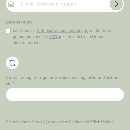
Datenschutz
Ich habe die
Datenschutzbestimmungen
zur Kenntnis
genommen und die
AGB
gelesen und bin mit ihnen
einverstanden.
*
Um weiterzugehen, geben Sie die oben abgebildeten Zeichen
ein
*
Die mit einem Stern (*) markierten Felder sind Pflichtfelder.