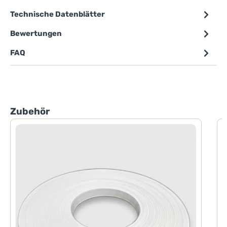
Technische Datenblätter
Bewertungen
FAQ
Produktgalerie überspringen
Zubehör
0
P
-