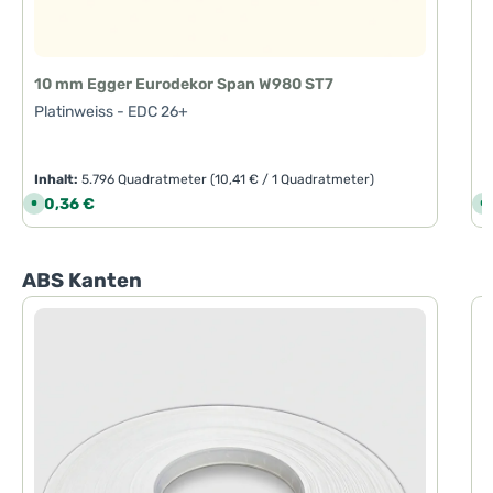
10 mm Egger Eurodekor Span W980 ST7
Platinweiss - EDC 26+
Inhalt:
5.796 Quadratmeter
(10,41 € / 1 Quadratmeter)
I
Regulärer Preis:
R
60,36 €
6
S
S
o
o
f
f
o
o
r
r
t
t
Produktgalerie überspringen
ABS Kanten
v
v
e
e
r
r
f
f
0
ü
ü
g
g
P
b
b
a
a
-
r
r
,
,
L
L
i
i
e
e
f
f
e
e
r
r