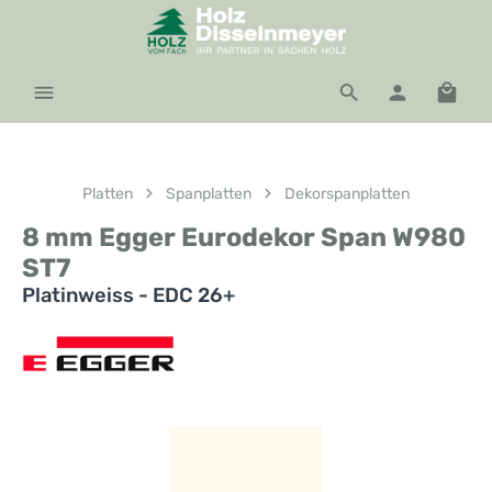
Zum Hauptinhalt springen
Waren
Platten
Spanplatten
Dekorspanplatten
8 mm Egger Eurodekor Span W980
ST7
Platinweiss - EDC 26+
Bildergalerie überspringen