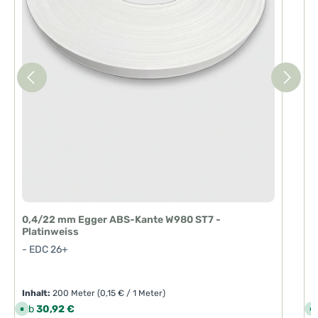
0,4/22 mm Egger ABS-Kante W980 ST7 -
Platinweiss
- EDC 26+
Inhalt:
200 Meter
(0,15 € / 1 Meter)
I
Regulärer Preis:
R
Ab
30,92 €
S
S
o
o