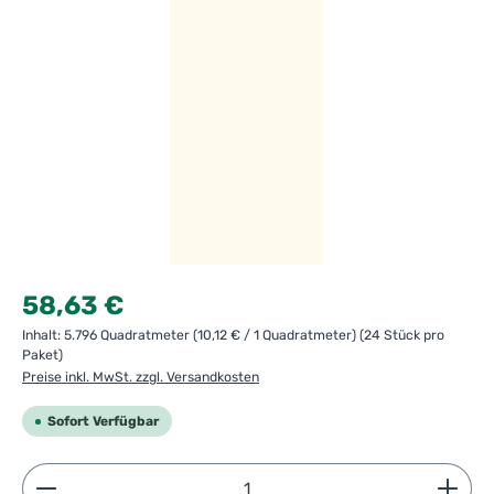
Regulärer Preis:
58,63 €
Inhalt:
5.796 Quadratmeter
(10,12 € / 1 Quadratmeter)
(24 Stück pro
Paket)
Preise inkl. MwSt. zzgl. Versandkosten
Sofort Verfügbar
Produkt Anzahl: Gib den gewünschten Wert ein ode