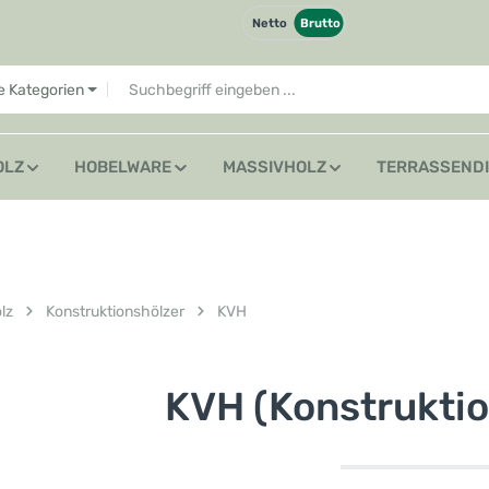
Netto
Brutto
le Kategorien
OLZ
HOBELWARE
MASSIVHOLZ
TERRASSEND
lz
Konstruktionshölzer
KVH
KVH (Konstruktio