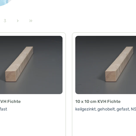
3
e
Seite
KVH Fichte
10 x 10 cm KVH Fichte
fast
keilgezinkt, gehobelt, gefast, N