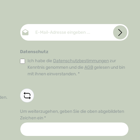
E-Mail-Adresse*
Datenschutz
Ich habe die
Datenschutzbestimmungen
zur
Kenntnis genommen und die
AGB
gelesen und bin
mit ihnen einverstanden.
*
den.
Um weiterzugehen, geben Sie die oben abgebildeten
Zeichen ein
*