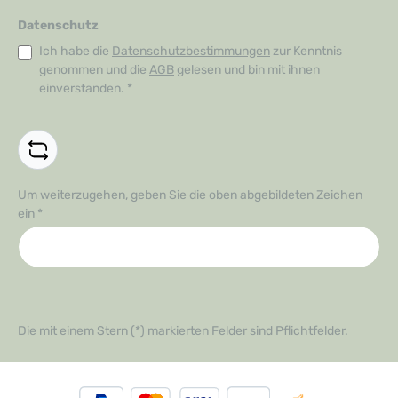
Datenschutz
Ich habe die
Datenschutzbestimmungen
zur Kenntnis
genommen und die
AGB
gelesen und bin mit ihnen
einverstanden.
*
Um weiterzugehen, geben Sie die oben abgebildeten Zeichen
ein
*
Die mit einem Stern (*) markierten Felder sind Pflichtfelder.