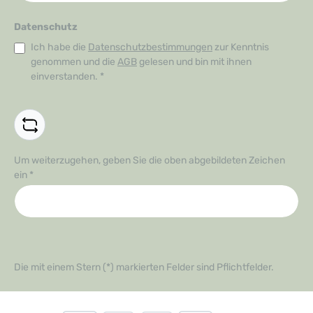
Datenschutz
Ich habe die
Datenschutzbestimmungen
zur Kenntnis
genommen und die
AGB
gelesen und bin mit ihnen
einverstanden.
*
Um weiterzugehen, geben Sie die oben abgebildeten Zeichen
ein
*
Die mit einem Stern (*) markierten Felder sind Pflichtfelder.